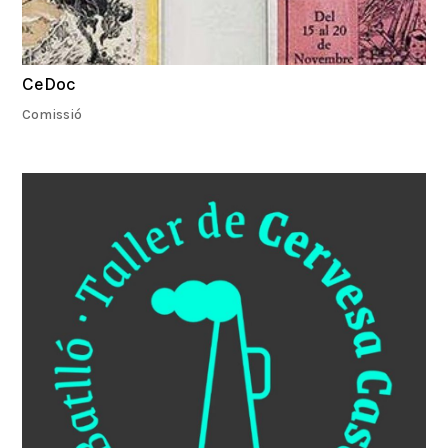
CeDoc
Comissió