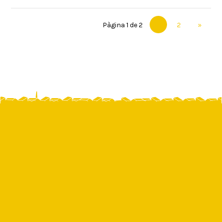
Pàgina 1 de 2
1
2
»