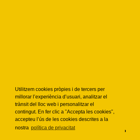
Utilitzem cookies pròpies i de tercers per
millorar l’experiència d’usuari, analitzar el
trànsit del lloc web i personalitzar el
Som un espai veïnal
contingut. En fer clic a "Accepta les cookies",
accepteu l’ús de les cookies descrites a la
autogestionat,
nostra
política de privacitat
ens dones un cop de mà?