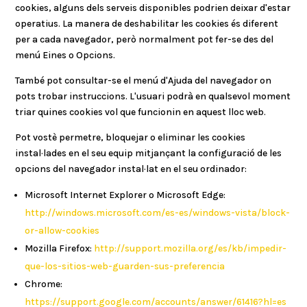
cookies, alguns dels serveis disponibles podrien deixar d'estar
operatius. La manera de deshabilitar les cookies és diferent
per a cada navegador, però normalment pot fer-se des del
menú Eines o Opcions.
També pot consultar-se el menú d'Ajuda del navegador on
pots trobar instruccions. L'usuari podrà en qualsevol moment
triar quines cookies vol que funcionin en aquest lloc web.
Pot vostè permetre, bloquejar o eliminar les cookies
instal·lades en el seu equip mitjançant la configuració de les
opcions del navegador instal·lat en el seu ordinador:
Microsoft Internet Explorer o Microsoft Edge:
http://windows.microsoft.com/es-es/windows-vista/block-
or-allow-cookies
Mozilla Firefox:
http://support.mozilla.org/es/kb/impedir-
que-los-sitios-web-guarden-sus-preferencia
Chrome:
https://support.google.com/accounts/answer/61416?hl=es