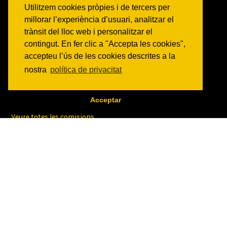
Espais
Utilitzem cookies pròpies i de tercers per
Historia
millorar l’experiència d’usuari, analitzar el
Transparencia
trànsit del lloc web i personalitzar el
contingut. En fer clic a "Accepta les cookies",
TALLERS
accepteu l’ús de les cookies descrites a la
Tallers trimestrals
nostra
política de privacitat
Tallers puntuals
Acceptar
COMISSIONS
Veure totes les comisions
PROJECTES
Veure tots els projectes
AGENDA
Veure totes les activitats
NOTICIES