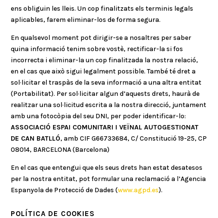
ens obliguin les lleis. Un cop finalitzats els terminis legals
aplicables, farem eliminar-los de forma segura.
En qualsevol moment pot dirigir-se a nosaltres per saber
quina informació tenim sobre vostè, rectificar-la si fos
incorrecta i eliminar-la un cop finalitzada la nostra relació,
en el cas que això sigui legalment possible. També té dret a
sol·licitar el traspàs de la seva informació a una altra entitat
(Portabilitat). Per sol·licitar algun d’aquests drets, haurà de
realitzar una sol·licitud escrita a la nostra direcció, juntament
amb una fotocòpia del seu DNI, per poder identificar-lo:
ASSOCIACIÓ ESPAI COMUNITARI I VEÏNAL AUTOGESTIONAT
DE CAN BATLLÓ
, amb CIF G66733684, C/ Constitució 19-25, CP
08014, BARCELONA (Barcelona)
En el cas que entengui que els seus drets han estat desatesos
per la nostra entitat, pot formular una reclamació a l’Agencia
Espanyola de Protecció de Dades (
www.agpd.es
).
POLÍTICA DE COOKIES