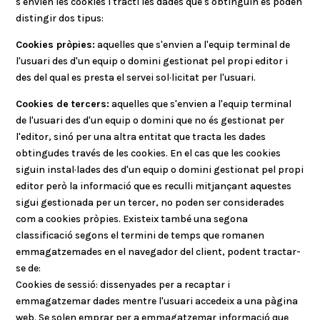
s'envien les cookies i tracti les dades que s'obtinguin es poden
distingir dos tipus:
Cookies pròpies:
aquelles que s'envien a l'equip terminal de
l'usuari des d'un equip o domini gestionat pel propi editor i
des del qual es presta el servei sol·licitat per l'usuari.
Cookies de tercers:
aquelles que s'envien a l'equip terminal
de l'usuari des d'un equip o domini que no és gestionat per
l'editor, sinó per una altra entitat que tracta les dades
obtingudes través de les cookies. En el cas que les cookies
siguin instal·lades des d'un equip o domini gestionat pel propi
editor però la informació que es reculli mitjançant aquestes
sigui gestionada per un tercer, no poden ser considerades
com a cookies pròpies. Existeix també una segona
classificació segons el termini de temps que romanen
emmagatzemades en el navegador del client, podent tractar-
se de:
Cookies de sessió: dissenyades per a recaptar i
emmagatzemar dades mentre l'usuari accedeix a una pàgina
web. Se solen emprar per a emmagatzemar informació que