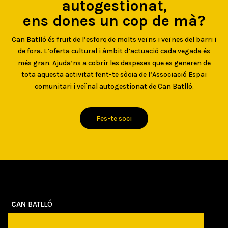
autogestionat,
ens dones un cop de mà?
Can Batlló és fruit de l’esforç de molts veïns i veïnes del barri i
de fora. L’oferta cultural i àmbit d’actuació cada vegada és
més gran. Ajuda’ns a cobrir les despeses que es generen de
tota aquesta activitat fent-te sòcia de l’Associació Espai
comunitari i veïnal autogestionat de Can Batlló.
Fes-te soci
CAN
BATLLÓ
Qui som