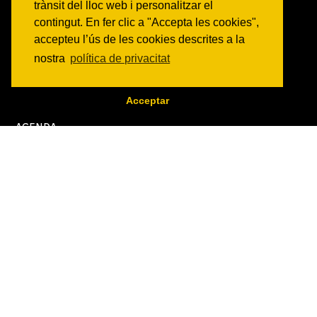
trànsit del lloc web i personalitzar el
COMISSIONS
contingut. En fer clic a "Accepta les cookies",
Veure totes les comisions
accepteu l’ús de les cookies descrites a la
nostra
política de privacitat
PROJECTES
Veure tots els projectes
Acceptar
AGENDA
Veure totes les activitats
NOTICIES
Activitats
Comunicats
Victories
ON SOM?
c/ Constitució 19
08014 Barcelona