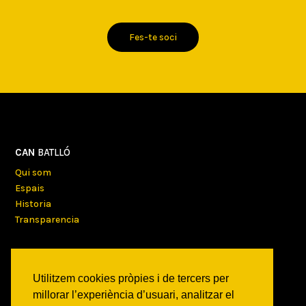
Fes-te soci
CAN
BATLLÓ
Qui som
Espais
Historia
Transparencia
TALLERS
Tallers trimestrals
Utilitzem cookies pròpies i de tercers per
Tallers puntuals
millorar l’experiència d’usuari, analitzar el