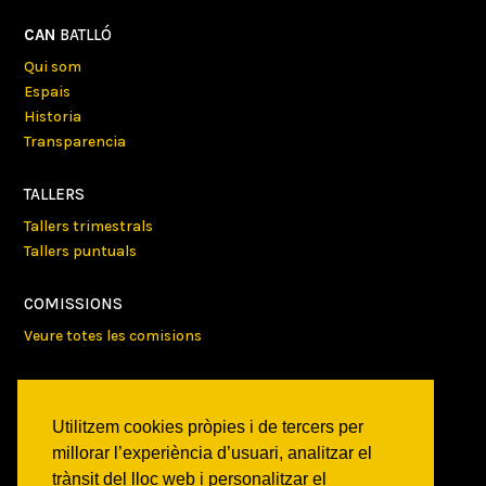
CAN
BATLLÓ
Qui som
Espais
Historia
Transparencia
TALLERS
Tallers trimestrals
Tallers puntuals
COMISSIONS
Veure totes les comisions
PROJECTES
Veure tots els projectes
Utilitzem cookies pròpies i de tercers per
millorar l’experiència d’usuari, analitzar el
AGENDA
trànsit del lloc web i personalitzar el