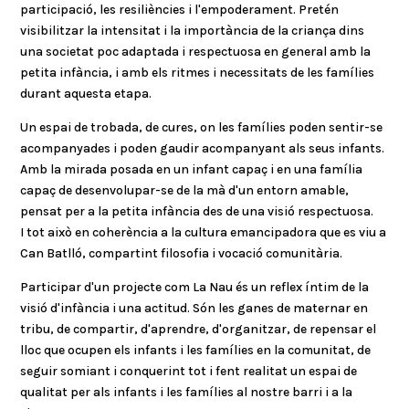
participació, les resiliències i l'empoderament. Pretén
visibilitzar la intensitat i la importància de la criança dins
una societat poc adaptada i respectuosa en general amb la
petita infància, i amb els ritmes i necessitats de les famílies
durant aquesta etapa.
Un espai de trobada, de cures, on les famílies poden sentir-se
acompanyades i poden gaudir acompanyant als seus infants.
Amb la mirada posada en un infant capaç i en una família
capaç de desenvolupar-se de la mà d'un entorn amable,
pensat per a la petita infància des de una visió respectuosa.
I tot això en coherència a la cultura emancipadora que es viu a
Can Batlló, compartint filosofia i vocació comunitària.
Participar d'un projecte com La Nau és un reflex íntim de la
visió d'infància i una actitud. Són les ganes de maternar en
tribu, de compartir, d'aprendre, d'organitzar, de repensar el
lloc que ocupen els infants i les famílies en la comunitat, de
seguir somiant i conquerint tot i fent realitat un espai de
qualitat per als infants i les famílies al nostre barri i a la