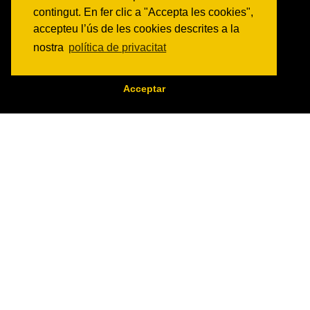
Veure totes les activitats
contingut. En fer clic a "Accepta les cookies",
accepteu l’ús de les cookies descrites a la
NOTICIES
nostra
política de privacitat
Activitats
Comunicats
Acceptar
Victories
ON SOM?
c/ Constitució 19
08014 Barcelona
COM ARRIBAR
CONTACTE
info@canbatllo.org
Bústia de suggeriments