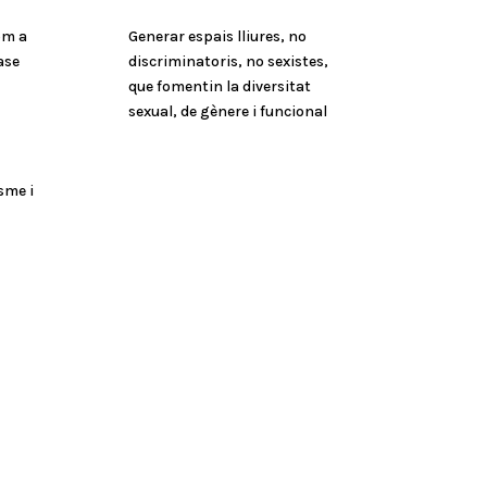
om a
Generar espais lliures, no
ase
discriminatoris, no sexistes,
que fomentin la diversitat
sexual, de gènere i funcional
sme i