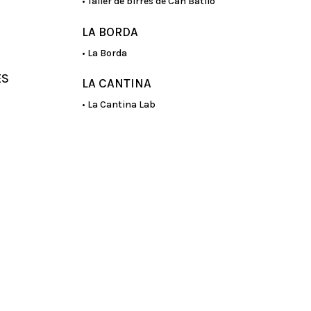
• Taller de birres de Can Batlló
LA BORDA
• La Borda
ES
LA CANTINA
• La Cantina Lab