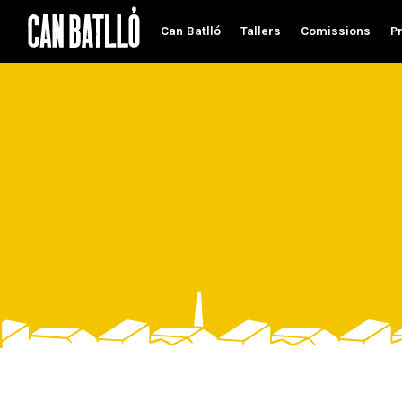
Can Batlló
Tallers
Comissions
P