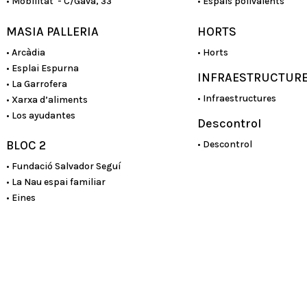
• Mobilitat - C/Gavà, 33
• Espais polivalents
MASIA PALLERIA
HORTS
• Arcàdia
• Horts
• Esplai Espurna
INFRAESTRUCTUR
• La Garrofera
• Infraestructures
• Xarxa d’aliments
• Los ayudantes
Descontrol
BLOC 2
• Descontrol
• Fundació Salvador Seguí
• La Nau espai familiar
• Eines