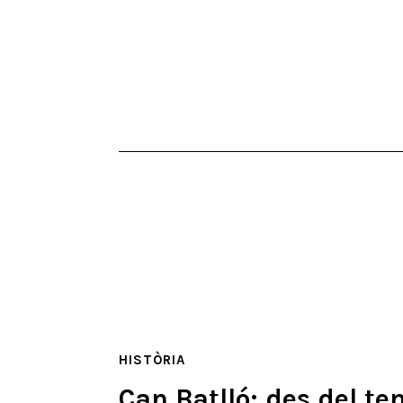
HISTÒRIA
Can Batlló: des del t