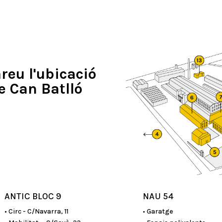
eu l'ubicació
de Can Batlló
ANTIC BLOC 9
NAU 54
• Circ - C/Navarra, 11
• Garatge