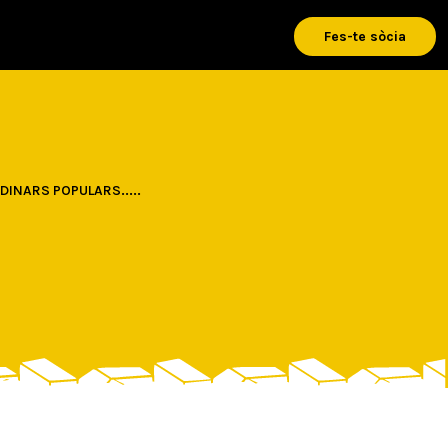
Fes-te sòcia
DINARS POPULARS.....