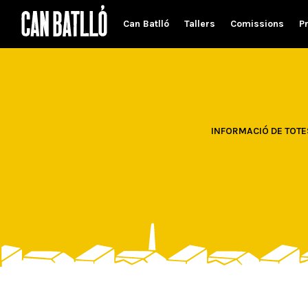
Can Batlló
Tallers
Comissions
P
INFORMACIÓ DE TOTES