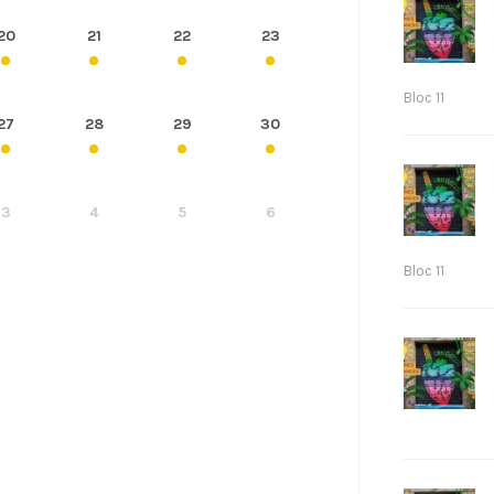
20
21
22
23
Bloc 11
27
28
29
30
3
4
5
6
Bloc 11