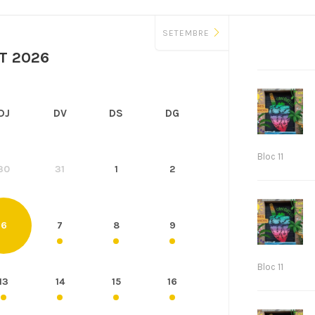
SETEMBRE
T 2026
DJ
DV
DS
DG
Bloc 11
30
31
1
2
6
7
8
9
Bloc 11
13
14
15
16