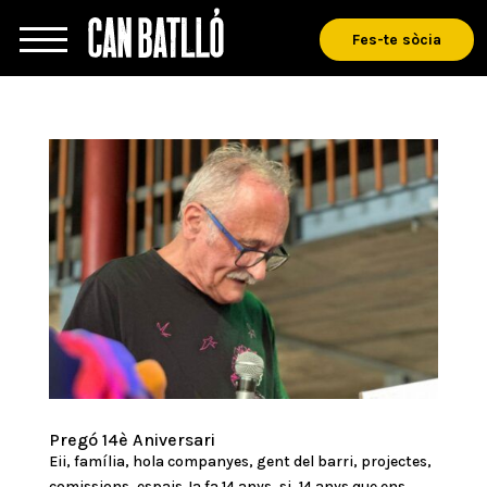
Fes-te sòcia
Pregó 14è Aniversari
Eii, família, hola companyes, gent del barri, projectes,
comissions, espais.Ja fa 14 anys, si, 14 anys que ens