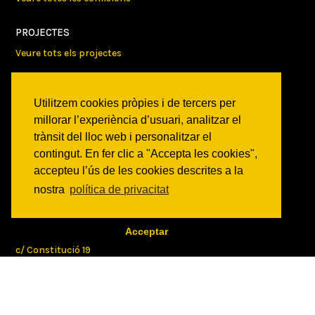
PROJECTES
Veure tots els projectes
AGENDA
Utilitzem cookies pròpies i de tercers per
Veure totes les activitats
millorar l’experiència d’usuari, analitzar el
trànsit del lloc web i personalitzar el
NOTICIES
contingut. En fer clic a "Accepta les cookies",
Activitats
accepteu l’ús de les cookies descrites a la
Comunicats
nostra
política de privacitat
Victories
ON SOM?
Acceptar
c/ Constitució 19
08014 Barcelona
COM ARRIBAR