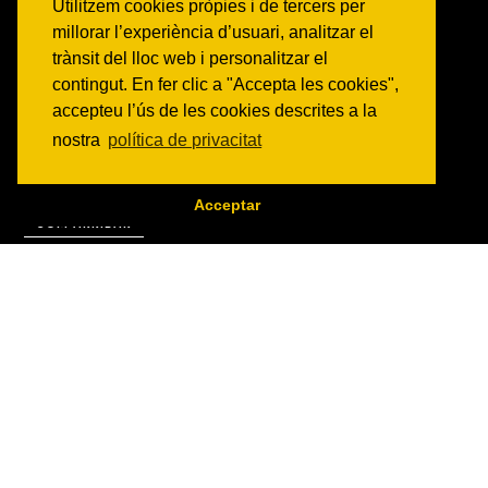
NOTICIES
Utilitzem cookies pròpies i de tercers per
millorar l’experiència d’usuari, analitzar el
Activitats
Comunicats
trànsit del lloc web i personalitzar el
Victories
contingut. En fer clic a "Accepta les cookies",
accepteu l’ús de les cookies descrites a la
ON SOM?
nostra
política de privacitat
c/ Constitució 19
08014 Barcelona
Acceptar
COM ARRIBAR
CONTACTE
info@canbatllo.org
Bústia de suggeriments
Can Batlló - Espai veïnal i autogestionat |
Política de protecció de dades