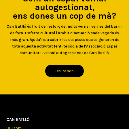
autogestionat,
ens dones un cop de mà?
Can Batlló és fruit de l’esforç de molts veïns i veïnes del barri i
de fora. L’oferta cultural i àmbit d’actuació cada vegada és
més gran. Ajuda’ns a cobrir les despeses que es generen de
tota aquesta activitat fent-te sòcia de l’Associació Espai
comunitari i veïnal autogestionat de Can Batlló.
Fes-te soci
CAN
BATLLÓ
Qui som