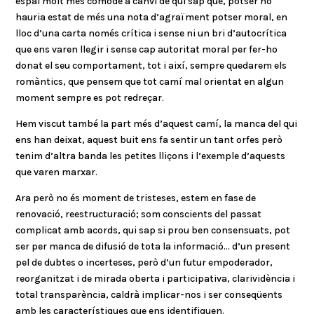
espai molt més còmode a canvi de qui sap què, potser no
hauria estat de més una nota d’agraïment potser moral, en
lloc d’una carta només crítica i sense ni un bri d’autocrítica
que ens varen llegir i sense cap autoritat moral per fer-ho
donat el seu comportament, tot i així, sempre quedarem els
romàntics, que pensem que tot camí mal orientat en algun
moment sempre es pot redreçar.
Hem viscut també la part més d’aquest camí, la manca del qui
ens han deixat, aquest buit ens fa sentir un tant orfes però
tenim d’altra banda les petites lliçons i l’exemple d’aquests
que varen marxar.
Ara però no és moment de tristeses, estem en fase de
renovació, reestructuració; som conscients del passat
complicat amb acords, qui sap si prou ben consensuats, pot
ser per manca de difusió de tota la informació… d’un present
pel de dubtes o incerteses, però d’un futur empoderador,
reorganitzat i de mirada oberta i participativa, clarividència i
total transparència, caldrà implicar-nos i ser conseqüents
amb les característiques que ens identifiquen.