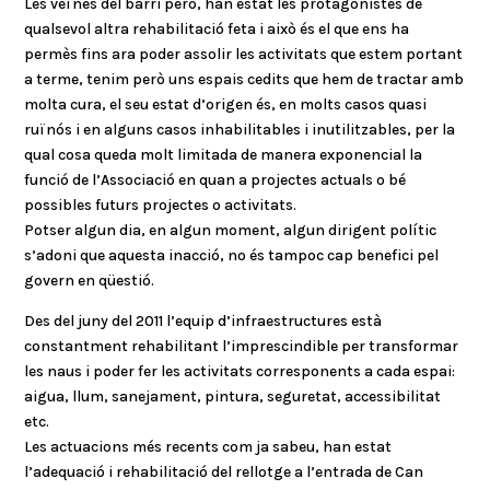
Les veïnes del barri però, han estat les protagonistes de
qualsevol altra rehabilitació feta i això és el que ens ha
permès fins ara poder assolir les activitats que estem portant
a terme, tenim però uns espais cedits que hem de tractar amb
molta cura, el seu estat d’origen és, en molts casos quasi
ruïnós i en alguns casos inhabilitables i inutilitzables, per la
qual cosa queda molt limitada de manera exponencial la
funció de l’Associació en quan a projectes actuals o bé
possibles futurs projectes o activitats.
Potser algun dia, en algun moment, algun dirigent polític
s’adoni que aquesta inacció, no és tampoc cap benefici pel
govern en qüestió.
Des del juny del 2011 l’equip d’infraestructures està
constantment rehabilitant l’imprescindible per transformar
les naus i poder fer les activitats corresponents a cada espai:
aigua, llum, sanejament, pintura, seguretat, accessibilitat
etc.
Les actuacions més recents com ja sabeu, han estat
l’adequació i rehabilitació del rellotge a l’entrada de Can