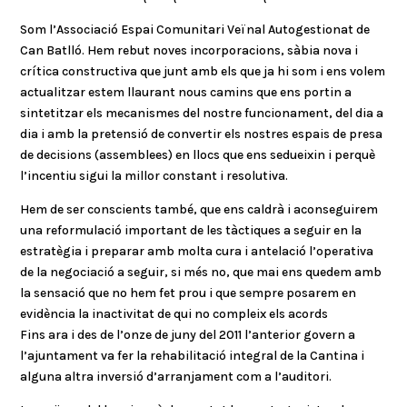
Som l’Associació Espai Comunitari Veïnal Autogestionat de
Can Batlló. Hem rebut noves incorporacions, sàbia nova i
crítica constructiva que junt amb els que ja hi som i ens volem
actualitzar estem llaurant nous camins que ens portin a
sintetitzar els mecanismes del nostre funcionament, del dia a
dia i amb la pretensió de convertir els nostres espais de presa
de decisions (assemblees) en llocs que ens sedueixin i perquè
l’incentiu sigui la millor constant i resolutiva.
Hem de ser conscients també, que ens caldrà i aconseguirem
una reformulació important de les tàctiques a seguir en la
estratègia i preparar amb molta cura i antelació l’operativa
de la negociació a seguir, si més no, que mai ens quedem amb
la sensació que no hem fet prou i que sempre posarem en
evidència la inactivitat de qui no compleix els acords
Fins ara i des de l’onze de juny del 2011 l’anterior govern a
l’ajuntament va fer la rehabilitació integral de la Cantina i
alguna altra inversió d’arranjament com a l’auditori.