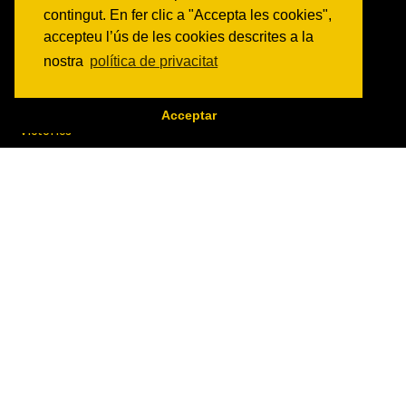
contingut. En fer clic a "Accepta les cookies",
Veure totes les activitats
accepteu l’ús de les cookies descrites a la
nostra
política de privacitat
NOTICIES
Activitats
Comunicats
Acceptar
Victories
ON SOM?
c/ Constitució 19
08014 Barcelona
COM ARRIBAR
CONTACTE
info@canbatllo.org
Bústia de suggeriments