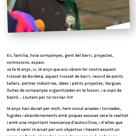
Eii, família, hola companyes, gent del barri, projectes,
comissions, espais.
Ja fa 14 anys, si, 14 anys que ens vàrem fer nostre aquest
trosset de Bordeta, aquest trosset de barri, record de petits
tallers, petites industries, idees i petits projectes, llargues
lluites de companyes organitzades en la foscor, i a cops de
bastó…..Lluitem per no tornar-hi!!
14 anys han donat per molt, hem viscut anades i tornades,
fugides i abandonaments amb poques excuses vera la realitat
i amb una important mancança d’autocrítica, i d’altes que
amb el camí m arcat per uns objectius i havent assolit un