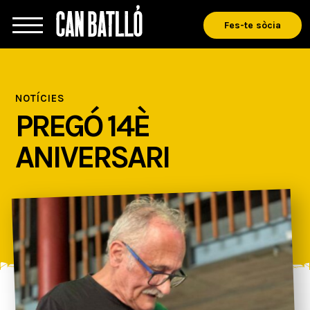
Fes-te sòcia
NOTÍCIES
PREGÓ 14È
ANIVERSARI