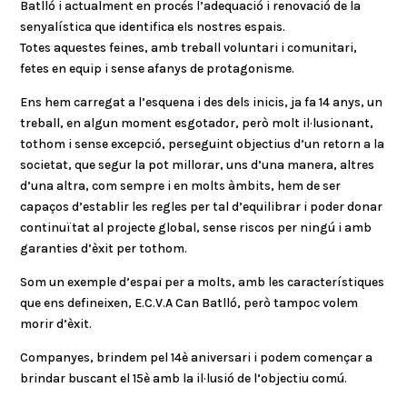
Batlló i actualment en procés l’adequació i renovació de la
senyalística que identifica els nostres espais.
Totes aquestes feines, amb treball voluntari i comunitari,
fetes en equip i sense afanys de protagonisme.
Ens hem carregat a l’esquena i des dels inicis, ja fa 14 anys, un
treball, en algun moment esgotador, però molt il·lusionant,
tothom i sense excepció, perseguint objectius d’un retorn a la
societat, que segur la pot millorar, uns d’una manera, altres
d’una altra, com sempre i en molts àmbits, hem de ser
capaços d’establir les regles per tal d’equilibrar i poder donar
continuïtat al projecte global, sense riscos per ningú i amb
garanties d’èxit per tothom.
Som un exemple d’espai per a molts, amb les característiques
que ens defineixen, E.C.V.A Can Batlló, però tampoc volem
morir d’èxit.
Companyes, brindem pel 14è aniversari i podem començar a
brindar buscant el 15è amb la il·lusió de l’objectiu comú.