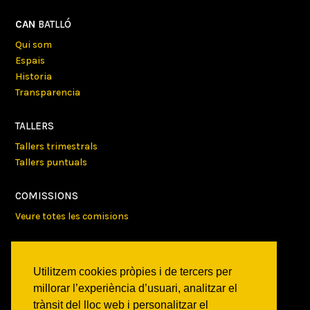
CAN
BATLLÓ
Qui som
Espais
Historia
Transparencia
TALLERS
Tallers trimestrals
Tallers puntuals
COMISSIONS
Veure totes les comisions
PROJECTES
Veure tots els projectes
Utilitzem cookies pròpies i de tercers per
millorar l’experiència d’usuari, analitzar el
AGENDA
trànsit del lloc web i personalitzar el