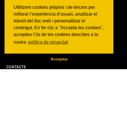
Activitats
Utilitzem cookies pròpies i de tercers per
Comunicats
millorar l’experiència d’usuari, analitzar el
Victories
trànsit del lloc web i personalitzar el
contingut. En fer clic a "Accepta les cookies",
ON SOM?
accepteu l’ús de les cookies descrites a la
c/ Constitució 19
nostra
política de privacitat
08014 Barcelona
COM ARRIBAR
Acceptar
CONTACTE
info@canbatllo.org
Bústia de suggeriments
Can Batlló - Espai veïnal i autogestionat |
Política de protecció de dades