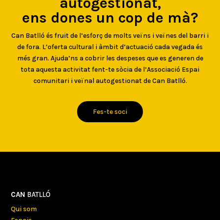
autogestionat,
ens dones un cop de mà?
Can Batlló és fruit de l’esforç de molts veïns i veïnes del barri i
de fora. L’oferta cultural i àmbit d’actuació cada vegada és
més gran. Ajuda’ns a cobrir les despeses que es generen de
tota aquesta activitat fent-te sòcia de l’Associació Espai
comunitari i veïnal autogestionat de Can Batlló.
Fes-te soci
CAN
BATLLÓ
Qui som