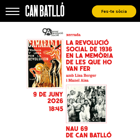
Fes-te sòcia