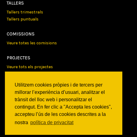
TALLERS
Tallers trimestrals
Tallers puntuals
COMISSIONS
Veure totes les comisions
PROJECTES
Veure tots els projectes
AGENDA
Utilitzem cookies pròpies i de tercers per
Veure totes les activitats
millorar l’experiència d’usuari, analitzar el
trànsit del lloc web i personalitzar el
NOTICIES
contingut. En fer clic a "Accepta les cookies",
accepteu l’ús de les cookies descrites a la
Activitats
Comunicats
nostra
política de privacitat
Victories