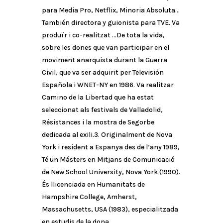
para Media Pro, Netflix, Minoria Absoluta…
También directora y guionista para TVE. Va
produïr i co-realitzat …De tota la vida,
sobre les dones que van participar en el
moviment anarquista durant la Guerra
Civil, que va ser adquirit per Televisión
Española i WNET-NY en 1986. Va realitzar
Camino de la Libertad que ha estat
seleccionat als festivals de Valladolid,
Résistances i la mostra de Segorbe
dedicada al exili.3. Originalment de Nova
York i resident a Espanya des de l’any 1989,
Té un Másters en Mitjans de Comunicació
de New School University, Nova York (1990).
És llicenciada en Humanitats de
Hampshire College, Amherst,
Massachusetts, USA (1983), especialitzada
en estudis de la dona.