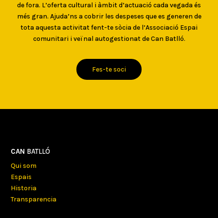
de fora. L’oferta cultural i àmbit d’actuació cada vegada és
més gran. Ajuda’ns a cobrir les despeses que es generen de
tota aquesta activitat fent-te sòcia de l’Associació Espai
comunitari i veïnal autogestionat de Can Batlló.
Fes-te soci
CAN
BATLLÓ
Qui som
Espais
Historia
Transparencia