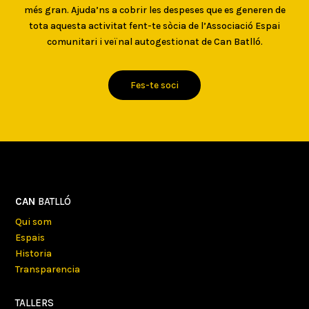
més gran. Ajuda’ns a cobrir les despeses que es generen de
tota aquesta activitat fent-te sòcia de l’Associació Espai
comunitari i veïnal autogestionat de Can Batlló.
Fes-te soci
CAN
BATLLÓ
Qui som
Espais
Historia
Transparencia
TALLERS