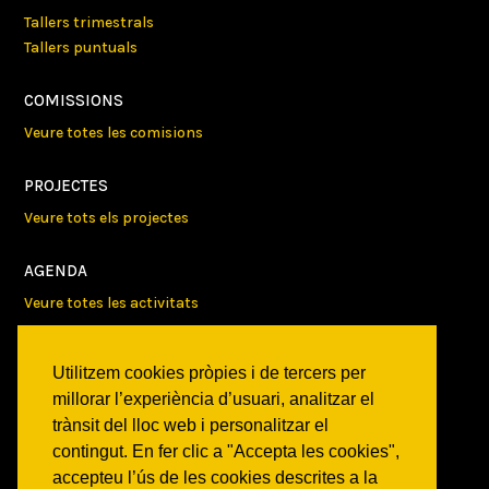
Tallers trimestrals
Tallers puntuals
COMISSIONS
Veure totes les comisions
PROJECTES
Veure tots els projectes
AGENDA
Veure totes les activitats
NOTICIES
Utilitzem cookies pròpies i de tercers per
Activitats
millorar l’experiència d’usuari, analitzar el
Comunicats
trànsit del lloc web i personalitzar el
Victories
contingut. En fer clic a "Accepta les cookies",
accepteu l’ús de les cookies descrites a la