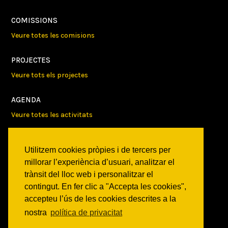
COMISSIONS
Veure totes les comisions
PROJECTES
Veure tots els projectes
AGENDA
Veure totes les activitats
NOTICIES
Utilitzem cookies pròpies i de tercers per
Activitats
millorar l’experiència d’usuari, analitzar el
Comunicats
trànsit del lloc web i personalitzar el
Victories
contingut. En fer clic a "Accepta les cookies",
accepteu l’ús de les cookies descrites a la
ON SOM?
nostra
política de privacitat
c/ Constitució 19