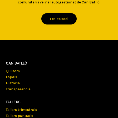
comunitari i veïnal autogestionat de Can Batlló.
Fes-te soci
CAN
BATLLÓ
Qui som
Espais
Historia
Transparencia
TALLERS
Tallers trimestrals
Tallers puntuals