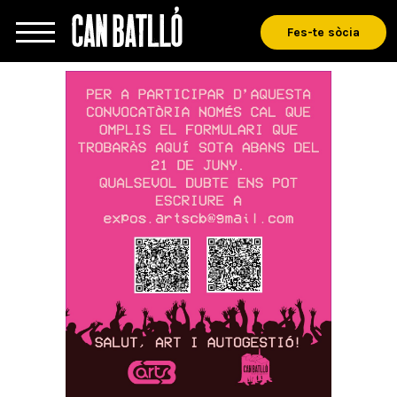
Fes-te sòcia