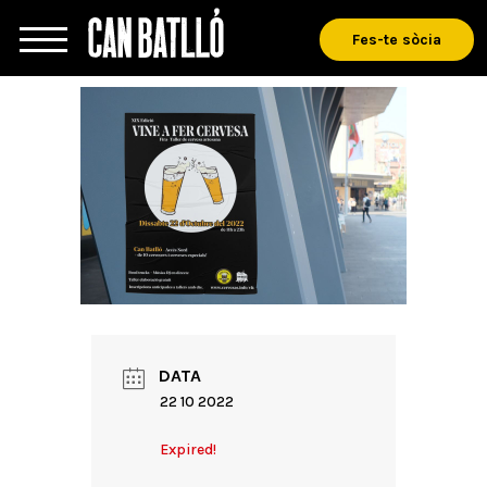
Fes-te sòcia
DATA
22 10 2022
Expired!