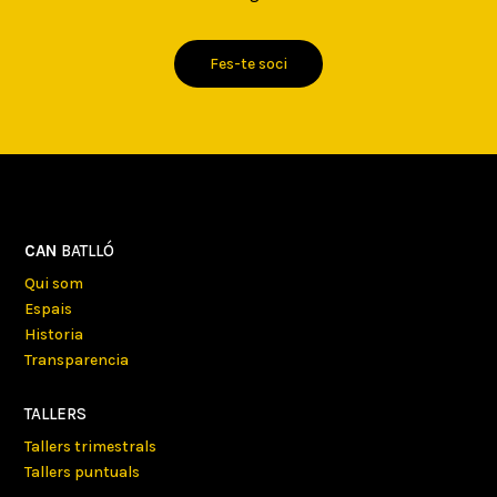
Fes-te soci
CAN
BATLLÓ
Qui som
Espais
Historia
Transparencia
TALLERS
Tallers trimestrals
Tallers puntuals