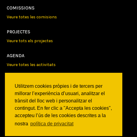
COMISSIONS
Veure totes les comisions
PROJECTES
Veure tots els projectes
AGENDA
Veure totes les activitats
NOTICIES
Utilitzem cookies pròpies i de tercers per
Activitats
millorar l’experiència d’usuari, analitzar el
Comunicats
trànsit del lloc web i personalitzar el
Victories
contingut. En fer clic a "Accepta les cookies",
accepteu l’ús de les cookies descrites a la
ON SOM?
nostra
política de privacitat
c/ Constitució 19
08014 Barcelona