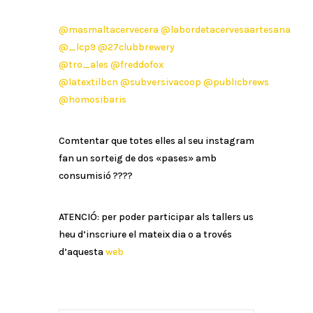
@masmaltacervecera
@labordetacervesaartesana
@_lcp9
@27clubbrewery
@tro_ales
@freddofox
@latextilbcn
@subversivacoop
@publicbrews
@homosibaris
Comtentar que totes elles al seu instagram
fan un sorteig de dos «pases» amb
consumisió ????
ATENCIÓ: per poder participar als tallers us
heu d’inscriure el mateix dia o a trovés
d’aquesta
web