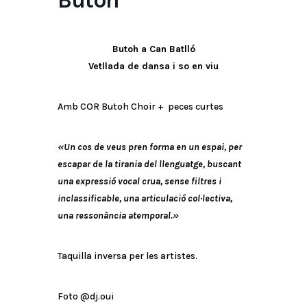
Butoh
Butoh a Can Batlló
Vetllada de dansa i so en viu
Amb COR Butoh Choir + peces curtes
«Un cos de veus pren forma en un espai, per
escapar de la tirania del llenguatge, buscant
una expressió vocal crua, sense filtres i
inclassificable, una articulació col·lectiva,
una ressonància atemporal.»
Taquilla inversa per les artistes.
Foto @dj.oui