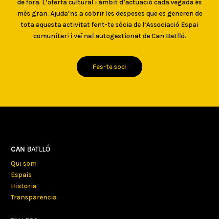
de fora. L’oferta cultural i àmbit d’actuació cada vegada és
més gran. Ajuda’ns a cobrir les despeses que es generen de
tota aquesta activitat fent-te sòcia de l’Associació Espai
comunitari i veïnal autogestionat de Can Batlló.
Fes-te soci
CAN
BATLLÓ
Qui som
Espais
Historia
Transparencia