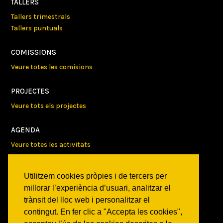
TALLERS
Tallers trimestrals
Tallers puntuals
COMISSIONS
Veure totes les comisions
PROJECTES
Veure tots els projectes
AGENDA
Veure totes les activitats
NOTICIES
Utilitzem cookies pròpies i de tercers per
Activitats
millorar l’experiència d’usuari, analitzar el
Comunicats
trànsit del lloc web i personalitzar el
Victories
contingut. En fer clic a "Accepta les cookies",