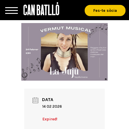
Fes-te sòcia
DATA
14 02 2026
Expired!