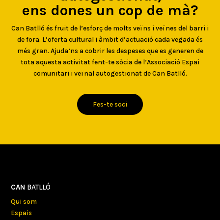
ens dones un cop de mà?
Can Batlló és fruit de l’esforç de molts veïns i veïnes del barri i
de fora. L’oferta cultural i àmbit d’actuació cada vegada és
més gran. Ajuda’ns a cobrir les despeses que es generen de
tota aquesta activitat fent-te sòcia de l’Associació Espai
comunitari i veïnal autogestionat de Can Batlló.
Fes-te soci
CAN
BATLLÓ
Qui som
Espais