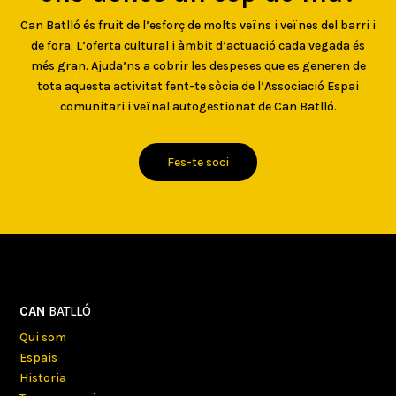
Can Batlló és fruit de l’esforç de molts veïns i veïnes del barri i
de fora. L’oferta cultural i àmbit d’actuació cada vegada és
més gran. Ajuda’ns a cobrir les despeses que es generen de
tota aquesta activitat fent-te sòcia de l’Associació Espai
comunitari i veïnal autogestionat de Can Batlló.
Fes-te soci
CAN
BATLLÓ
Qui som
Espais
Historia