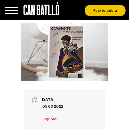
Fes-te sòcia
DATA
05 03 2022
Expired!