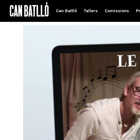
Can Batlló
Tallers
Comissions
P