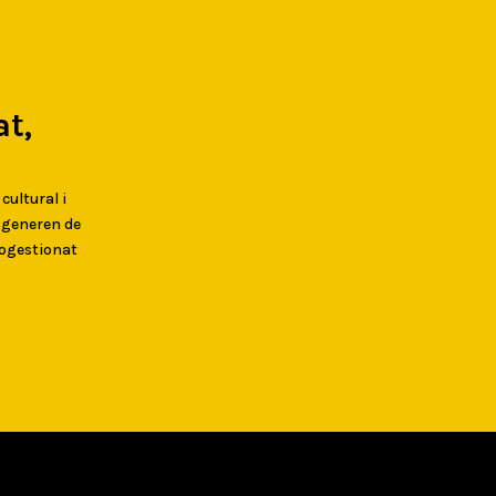
t,
 cultural i
s generen de
togestionat