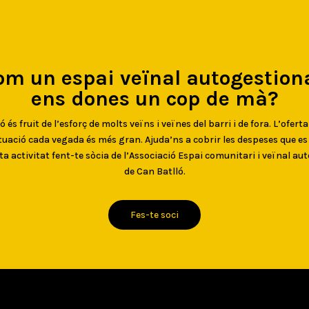
om un espai veïnal autogestiona
ens dones un cop de mà?
 és fruit de l’esforç de molts veïns i veïnes del barri i de fora. L’oferta
uació cada vegada és més gran. Ajuda’ns a cobrir les despeses que e
ta activitat fent-te sòcia de l’Associació Espai comunitari i veïnal au
de Can Batlló.
Fes-te soci