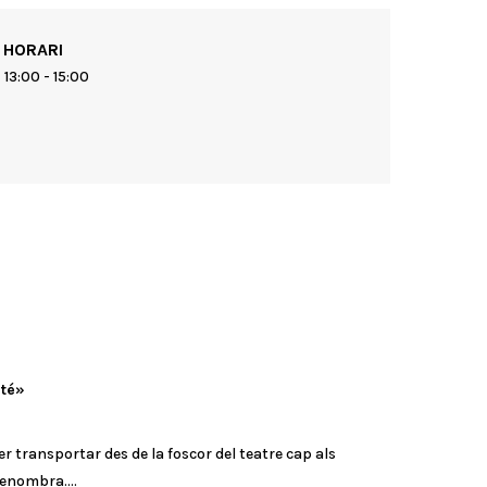
HORARI
13:00 - 15:00
ité»
 transportar des de la foscor del teatre cap als
 penombra….