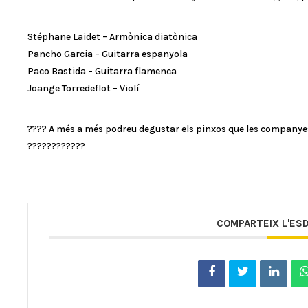
Stéphane Laidet – Armònica diatònica
Pancho Garcia – Guitarra espanyola
Paco Bastida – Guitarra flamenca
Joange Torredeflot – Violí
????
A més a més podreu degustar els pinxos que les companyes
????
????
????
COMPARTEIX L'ES