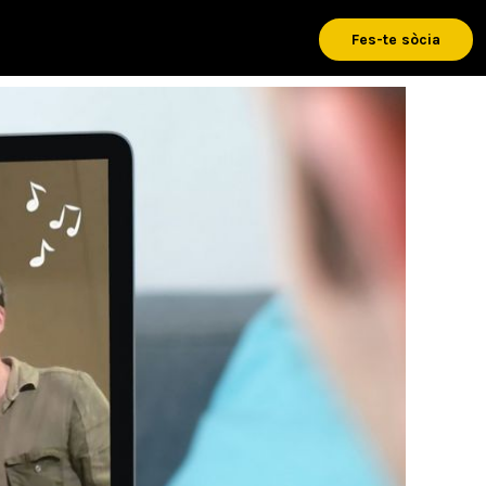
Fes-te sòcia