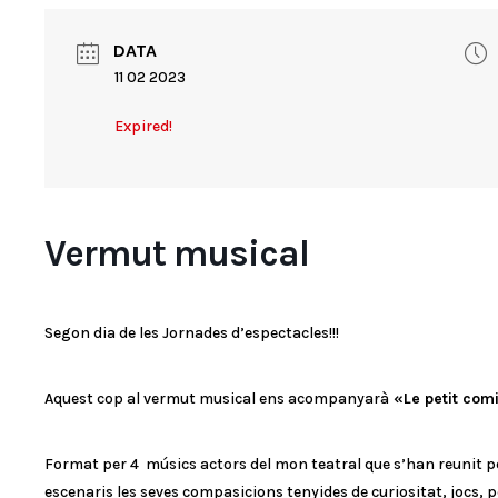
DATA
11 02 2023
Expired!
Vermut musical
Segon dia de les Jornades d’espectacles!!!
Aquest cop al vermut musical ens acompanyarà
«Le petit com
Format per 4 músics actors del mon teatral que s’han reunit per
escenaris les seves compasicions tenyides de curiositat, jocs,