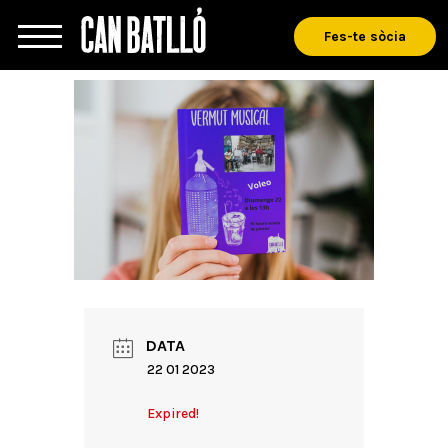
Fes-te sòcia
DATA
22 01 2023
Expired!