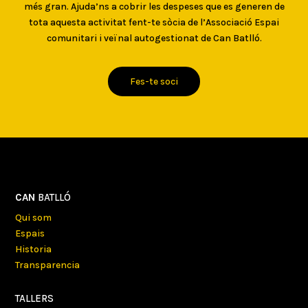
més gran. Ajuda’ns a cobrir les despeses que es generen de
tota aquesta activitat fent-te sòcia de l’Associació Espai
comunitari i veïnal autogestionat de Can Batlló.
Fes-te soci
CAN
BATLLÓ
Qui som
Espais
Historia
Transparencia
TALLERS