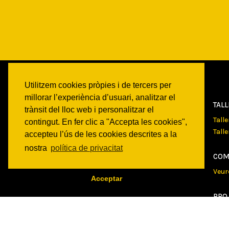
Utilitzem cookies pròpies i de tercers per
millorar l’experiència d’usuari, analitzar el
CAN
BATLLÓ
TAL
trànsit del lloc web i personalitzar el
Qui som
Tall
contingut. En fer clic a "Accepta les cookies",
Espais
Tall
accepteu l’ús de les cookies descrites a la
Historia
nostra
política de privacitat
Transparencia
COM
Veur
Acceptar
PRO
Veur