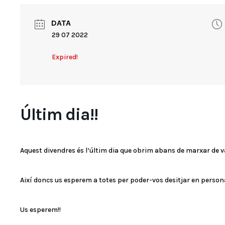
DATA
29 07 2022
Expired!
Últim dia!!
Aquest divendres és l’últim dia que obrim abans de marxar de 
Així doncs us esperem a totes per poder-vos desitjar en perso
Us esperem!!