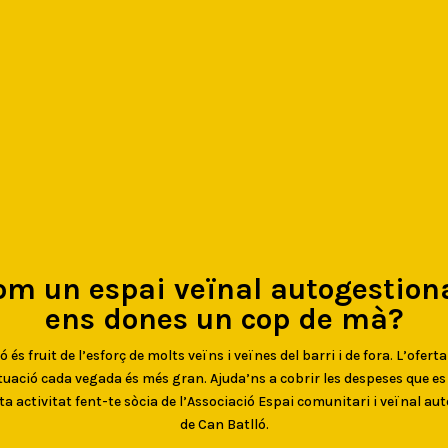
om un espai veïnal autogestiona
ens dones un cop de mà?
 és fruit de l’esforç de molts veïns i veïnes del barri i de fora. L’oferta
uació cada vegada és més gran. Ajuda’ns a cobrir les despeses que e
ta activitat fent-te sòcia de l’Associació Espai comunitari i veïnal au
de Can Batlló.