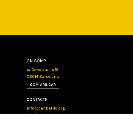
ON SOM?
c/ Constitució 19
08014 Barcelona
COM ARRIBAR
CONTACTE
info@canbatllo.org
Bústia de suggeriments