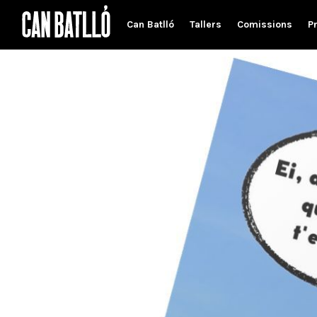
Can Batlló
Tallers
Comissions
P