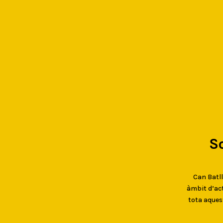
S
Can Batlló
àmbit d’act
tota aques