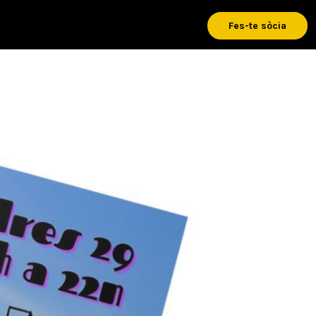
Fes-te sòcia