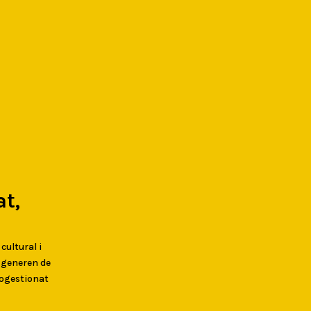
t,
 cultural i
s generen de
togestionat