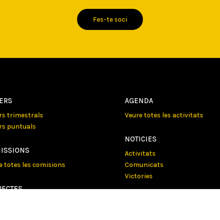
Fes-te soci
LERS
AGENDA
ers trimestrals
Veure totes les activitats
ers puntuals
NOTICIES
ISSIONS
Activitats
e totes les comisions
Comunicats
Victories
JECTES
e tots els projectes