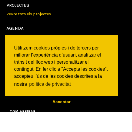
PROJECTES
Veure tots els projectes
AGENDA
Veure totes les activitats
Utilitzem cookies pròpies i de tercers per
NOTICIES
millorar l’experiència d’usuari, analitzar el
Activitats
trànsit del lloc web i personalitzar el
Comunicats
contingut. En fer clic a "Accepta les cookies",
Victories
accepteu l’ús de les cookies descrites a la
nostra
política de privacitat
ON SOM?
c/ Constitució 19
Acceptar
08014 Barcelona
COM ARRIBAR
CONTACTE