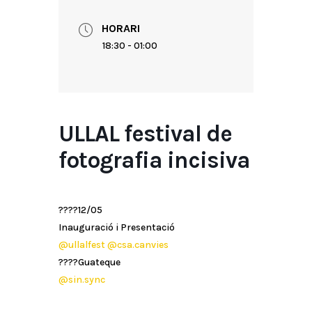
HORARI
18:30 - 01:00
ULLAL festival de
fotografia incisiva
????12/05
Inauguració i Presentació
@ullalfest
@csa.canvies
????Guateque
@sin.sync