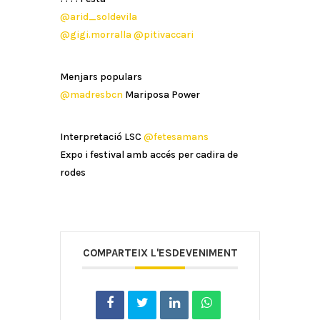
@arid_soldevila
@gigi.morralla
@pitivaccari
Menjars populars
@madresbcn
Mariposa Power
Interpretació LSC
@fetesamans
Expo i festival amb accés per cadira de
rodes
COMPARTEIX L'ESDEVENIMENT