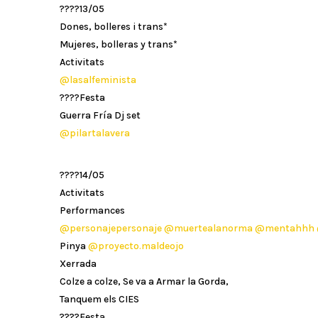
????13/05
Dones, bolleres i trans*
Mujeres, bolleras y trans*
Activitats
@lasalfeminista
????Festa
Guerra Fría Dj set
@pilartalavera
????14/05
Activitats
Performances
@personajepersonaje
@muertealanorma
@mentahhh
Pinya
@proyecto.maldeojo
Xerrada
Colze a colze, Se va a Armar la Gorda,
Tanquem els CIES
????Festa