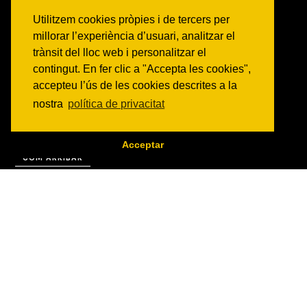
NOTICIES
Utilitzem cookies pròpies i de tercers per
millorar l’experiència d’usuari, analitzar el
Activitats
trànsit del lloc web i personalitzar el
Comunicats
contingut. En fer clic a "Accepta les cookies",
Victories
accepteu l’ús de les cookies descrites a la
ON SOM?
nostra
política de privacitat
c/ Constitució 19
08014 Barcelona
Acceptar
COM ARRIBAR
CONTACTE
info@canbatllo.org
Bústia de suggeriments