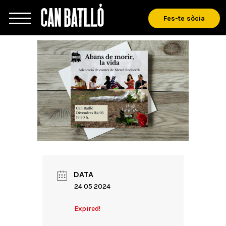
Fes-te sòcia
DATA
24 05 2024
Expired!