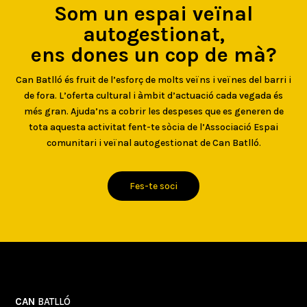
Som un espai veïnal
autogestionat,
ens dones un cop de mà?
Can Batlló és fruit de l’esforç de molts veïns i veïnes del barri i
de fora. L’oferta cultural i àmbit d’actuació cada vegada és
més gran. Ajuda’ns a cobrir les despeses que es generen de
tota aquesta activitat fent-te sòcia de l’Associació Espai
comunitari i veïnal autogestionat de Can Batlló.
Fes-te soci
CAN
BATLLÓ