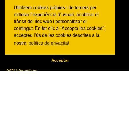
Veure totes les activitats
Utilitzem cookies pròpies i de tercers per
millorar l’experiència d’usuari, analitzar el
NOTICIES
trànsit del lloc web i personalitzar el
Activitats
contingut. En fer clic a "Accepta les cookies",
Comunicats
accepteu l’ús de les cookies descrites a la
Victories
nostra
política de privacitat
ON SOM?
Acceptar
c/ Constitució 19
08014 Barcelona
COM ARRIBAR
CONTACTE
info@canbatllo.org
Bústia de suggeriments