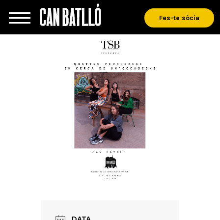
Fes-te sòcia
DATA