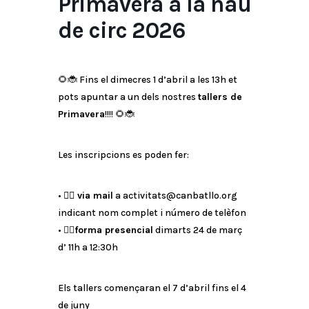
Primavera a la nau
de circ 2026
🌻🐞 Fins el dimecres 1 d’abril a les 13h et
pots apuntar a un dels nostres
tallers de
Primavera
!!!! 🌻🐞
Les inscripcions es poden fer:
•
👉🏼
via mail
a activitats@canbatllo.org
indicant nom complet i número de telèfon
• 👉🏼
forma presencial
dimarts 24 de març
d’ 11h a 12:30h
Els tallers començaran el 7 d’abril fins el 4
de juny