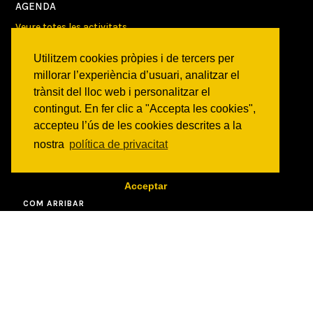
AGENDA
Veure totes les activitats
Utilitzem cookies pròpies i de tercers per
NOTICIES
millorar l’experiència d’usuari, analitzar el
Activitats
trànsit del lloc web i personalitzar el
Comunicats
contingut. En fer clic a "Accepta les cookies",
Victories
accepteu l’ús de les cookies descrites a la
nostra
política de privacitat
ON SOM?
c/ Constitució 19
08014 Barcelona
Acceptar
COM ARRIBAR
CONTACTE
info@canbatllo.org
Bústia de suggeriments