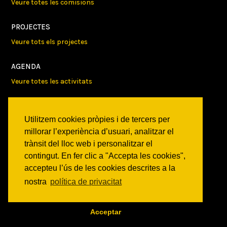
Veure totes les comisions
PROJECTES
Veure tots els projectes
AGENDA
Veure totes les activitats
NOTICIES
Utilitzem cookies pròpies i de tercers per
Activitats
millorar l’experiència d’usuari, analitzar el
Comunicats
trànsit del lloc web i personalitzar el
Victories
contingut. En fer clic a "Accepta les cookies",
accepteu l’ús de les cookies descrites a la
ON SOM?
nostra
política de privacitat
c/ Constitució 19
08014 Barcelona
COM ARRIBAR
Acceptar