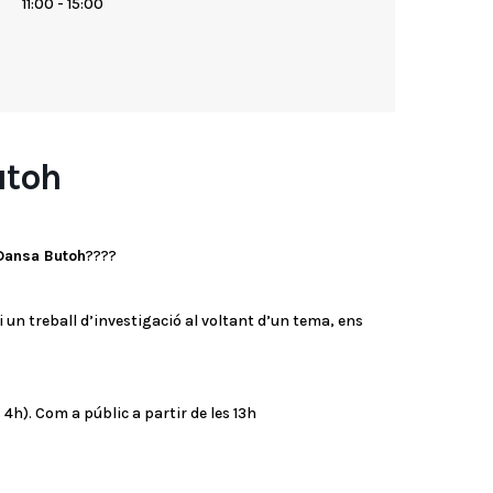
11:00 - 15:00
utoh
 Dansa Butoh
????
un treball d’investigació al voltant d’un tema, ens
 4h). Com a públic a partir de les 13h