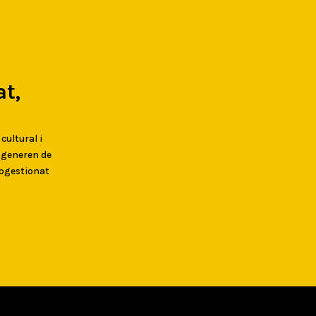
t,
 cultural i
s generen de
togestionat