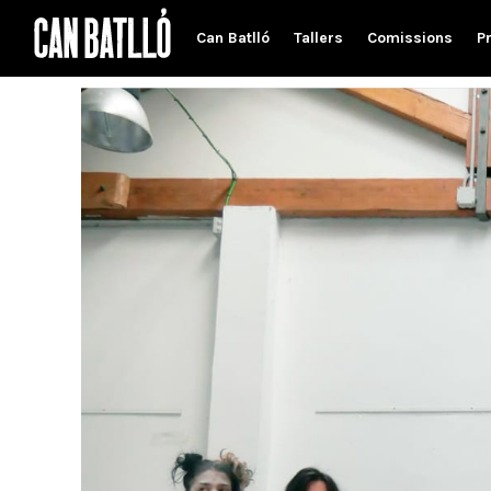
Can Batlló
Tallers
Comissions
P