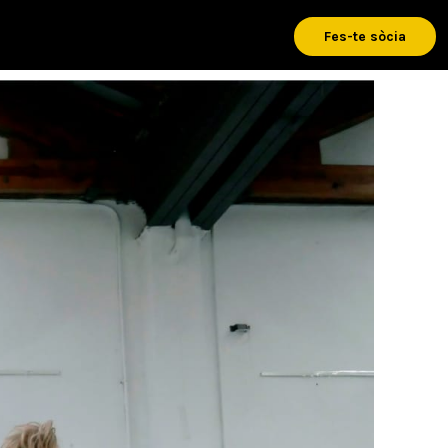
Fes-te sòcia