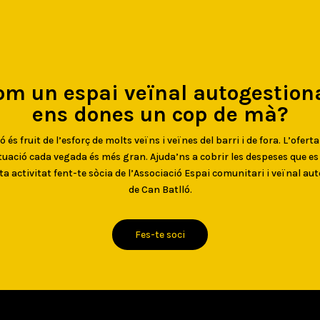
om un espai veïnal autogestiona
ens dones un cop de mà?
 és fruit de l’esforç de molts veïns i veïnes del barri i de fora. L’oferta
uació cada vegada és més gran. Ajuda’ns a cobrir les despeses que e
ta activitat fent-te sòcia de l’Associació Espai comunitari i veïnal au
de Can Batlló.
Fes-te soci