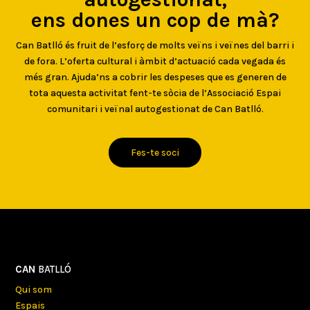
ens dones un cop de mà?
Can Batlló és fruit de l’esforç de molts veïns i veïnes del barri i
de fora. L’oferta cultural i àmbit d’actuació cada vegada és
més gran. Ajuda’ns a cobrir les despeses que es generen de
tota aquesta activitat fent-te sòcia de l’Associació Espai
comunitari i veïnal autogestionat de Can Batlló.
Fes-te soci
CAN
BATLLÓ
Qui som
Espais