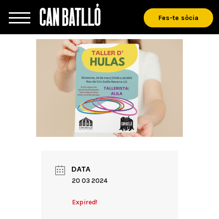
Fes-te sòcia
DATA
20 03 2024
Expired!