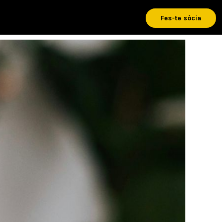
Fes-te sòcia