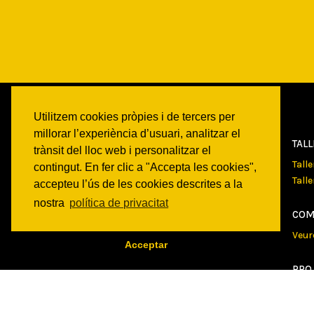
Utilitzem cookies pròpies i de tercers per
millorar l’experiència d’usuari, analitzar el
CAN
BATLLÓ
TAL
trànsit del lloc web i personalitzar el
Qui som
Tall
contingut. En fer clic a "Accepta les cookies",
Espais
Tall
accepteu l’ús de les cookies descrites a la
Historia
nostra
política de privacitat
Transparencia
COM
Veur
Acceptar
PRO
Veur