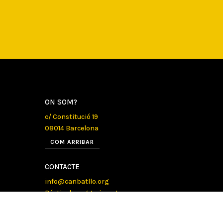
ON SOM?
c/ Constitució 19
08014 Barcelona
COM ARRIBAR
CONTACTE
info@canbatllo.org
Bústia de suggeriments