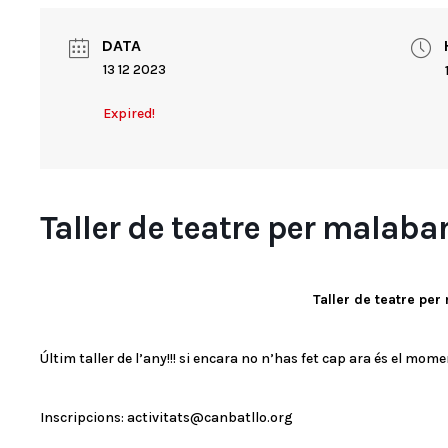
DATA
13 12 2023
Expired!
Taller de teatre per malaba
Taller de teatre per
Últim taller de l’any!!! si encara no n’has fet cap ara és el mome
Inscripcions: activitats@canbatllo.org