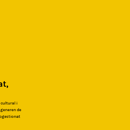
t,
 cultural i
s generen de
togestionat