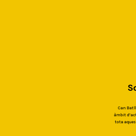
S
Can Batlló
àmbit d’act
tota aques