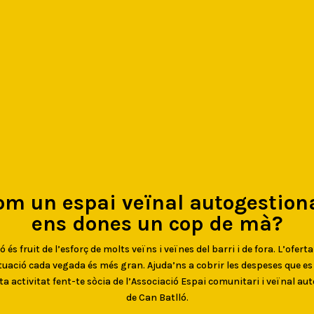
om un espai veïnal autogestiona
ens dones un cop de mà?
 és fruit de l’esforç de molts veïns i veïnes del barri i de fora. L’oferta
uació cada vegada és més gran. Ajuda’ns a cobrir les despeses que e
ta activitat fent-te sòcia de l’Associació Espai comunitari i veïnal au
de Can Batlló.