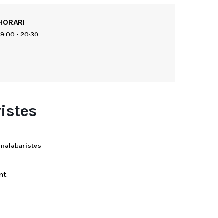
HORARI
19:00 - 20:30
ristes
 malabaristes
nt.