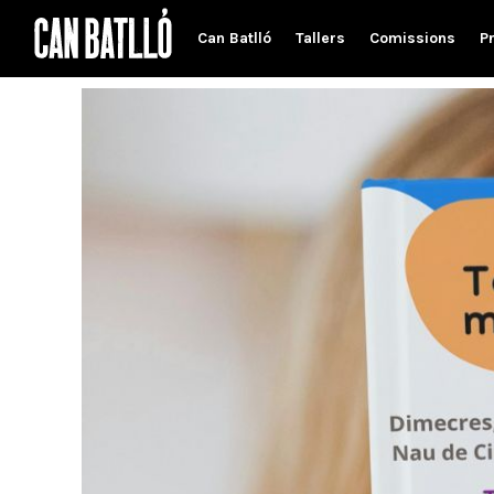
Can Batlló
Tallers
Comissions
P