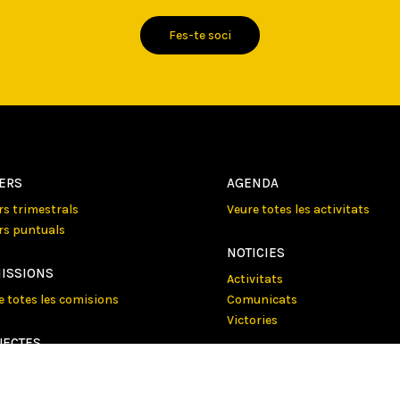
Fes-te soci
LERS
AGENDA
ers trimestrals
Veure totes les activitats
ers puntuals
NOTICIES
ISSIONS
Activitats
e totes les comisions
Comunicats
Victories
JECTES
e tots els projectes