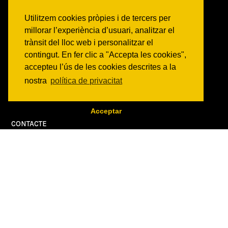
Activitats
Utilitzem cookies pròpies i de tercers per
Comunicats
millorar l’experiència d’usuari, analitzar el
Victories
trànsit del lloc web i personalitzar el
contingut. En fer clic a "Accepta les cookies",
ON SOM?
accepteu l’ús de les cookies descrites a la
c/ Constitució 19
nostra
política de privacitat
08014 Barcelona
COM ARRIBAR
Acceptar
CONTACTE
info@canbatllo.org
Bústia de suggeriments
Can Batlló - Espai veïnal i autogestionat |
Política de protecció de dades