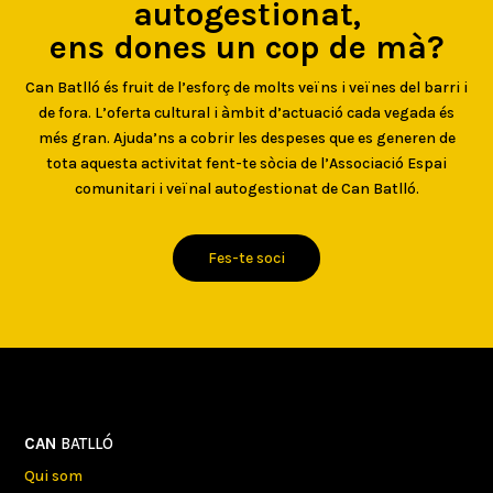
autogestionat,
ens dones un cop de mà?
Can Batlló és fruit de l’esforç de molts veïns i veïnes del barri i
de fora. L’oferta cultural i àmbit d’actuació cada vegada és
més gran. Ajuda’ns a cobrir les despeses que es generen de
tota aquesta activitat fent-te sòcia de l’Associació Espai
comunitari i veïnal autogestionat de Can Batlló.
Fes-te soci
CAN
BATLLÓ
Qui som