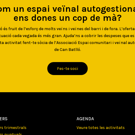
om un espai veïnal autogestiona
ens dones un cop de mà?
 és fruit de l’esforç de molts veïns i veïnes del barri i de fora. L’oferta
uació cada vegada és més gran. Ajuda’ns a cobrir les despeses que e
ta activitat fent-te sòcia de l’Associació Espai comunitari i veïnal au
de Can Batlló.
Fes-te soci
LERS
AGENDA
ers trimestrals
Veure totes les activitats
ers puntuals