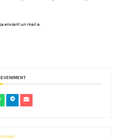
ça enviant un mail a:
DEVENIMENT
inished.