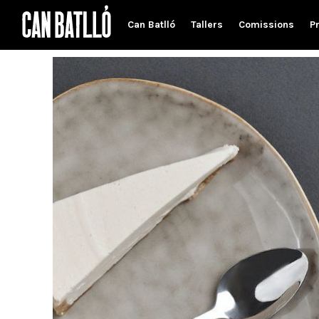
Can Batlló
Tallers
Comissions
P