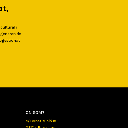
t,
 cultural i
s generen de
togestionat
ON SOM?
c/ Constitució 19
08014 Barcelona