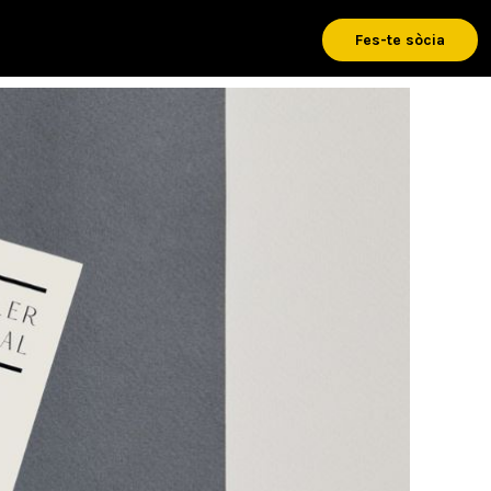
Fes-te sòcia