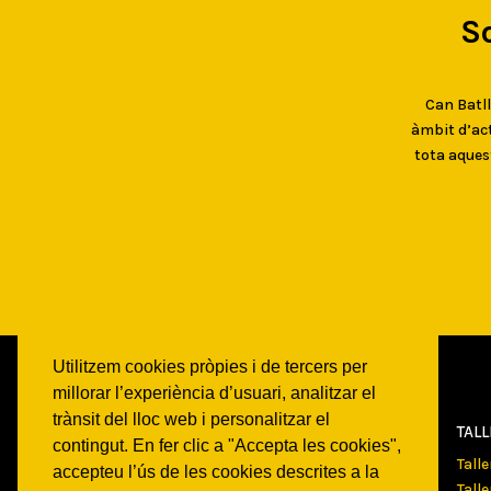
S
Can Batlló
àmbit d’act
tota aques
Utilitzem cookies pròpies i de tercers per
millorar l’experiència d’usuari, analitzar el
trànsit del lloc web i personalitzar el
CAN
BATLLÓ
TAL
contingut. En fer clic a "Accepta les cookies",
Qui som
Tall
accepteu l’ús de les cookies descrites a la
Espais
Tall