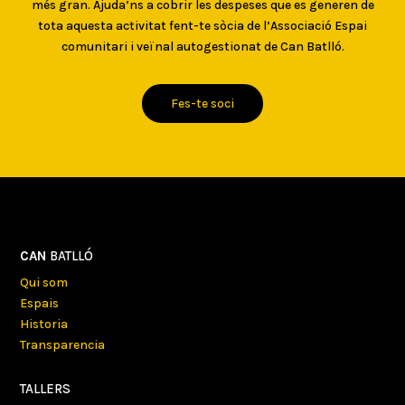
més gran. Ajuda’ns a cobrir les despeses que es generen de
tota aquesta activitat fent-te sòcia de l’Associació Espai
comunitari i veïnal autogestionat de Can Batlló.
Fes-te soci
CAN
BATLLÓ
Qui som
Espais
Historia
Transparencia
TALLERS