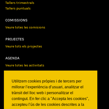
Tallers trimestrals
Tallers puntuals
COMISSIONS
Veure totes les comisions
PROJECTES
Veure tots els projectes
AGENDA
Veure totes les activitats
NOTICIES
Utilitzem cookies pròpies i de tercers per
Activitats
millorar l’experiència d’usuari, analitzar el
Comunicats
trànsit del lloc web i personalitzar el
Victories
contingut. En fer clic a "Accepta les cookies",
accepteu l’ús de les cookies descrites a la
ON SOM?