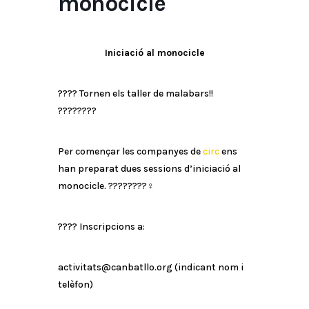
monocicle
Iniciació al monocicle
????
Tornen els taller de malabars!!
????
????
Per començar les companyes de
circ
ens
han preparat dues sessions d’iniciació al
monocicle.
????????‍♀️
????
Inscripcions a:
activitats@canbatllo.org (indicant nom i
telèfon)