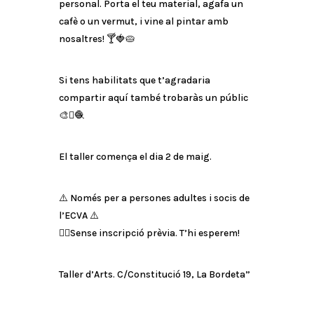
personal. Porta el teu material, agafa un
cafè o un vermut, i vine al pintar amb
nosaltres! 🍸🍓🥧
Si tens habilitats que t’agradaria
compartir aquí també trobaràs un públic
🎨🫟🧶
El taller comença el dia 2 de maig.
⚠️ Només per a persones adultes i socis de
l’ECVA ⚠️
👉🏼Sense inscripció prèvia. T’hi esperem!
Taller d’Arts. C/Constitució 19, La Bordeta”