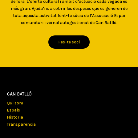
de fora. L’oferta cultural i àmbit d’actuació cada vegada és
més gran. Ajuda’ns a cobrir les despeses que es generen de
tota aquesta activitat fent-te sòcia de l’Associació Espai
comunitari i veïnal autogestionat de Can Batlló.
Fes-te soci
CAN
BATLLÓ
Qui som
Espais
Historia
Transparencia