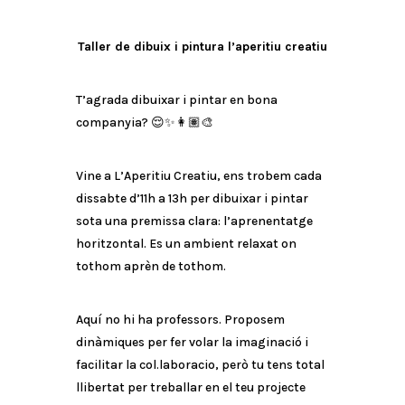
Taller de dibuix i pintura l’aperitiu creatiu
T’agrada dibuixar i pintar en bona
companyia? 😌✨👩🏽‍🎨
Vine a L’Aperitiu Creatiu, ens trobem cada
dissabte d’11h a 13h per dibuixar i pintar
sota una premissa clara: l’aprenentatge
horitzontal. Es un ambient relaxat on
tothom aprèn de tothom.
Aquí no hi ha professors. Proposem
dinàmiques per fer volar la imaginació i
facilitar la col.laboracio, però tu tens total
llibertat per treballar en el teu projecte