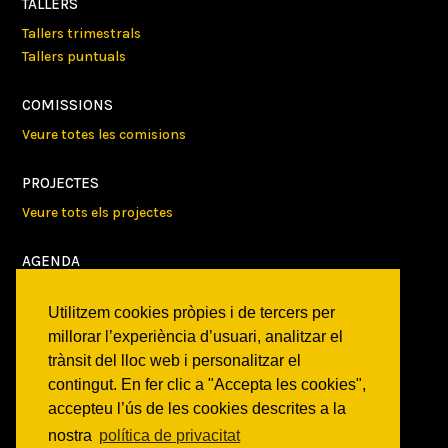
TALLERS
Tallers trimestrals
Tallers puntuals
COMISSIONS
Veure totes les comisions
PROJECTES
Veure tots els projectes
AGENDA
Veure totes les activitats
Utilitzem cookies pròpies i de tercers per
millorar l’experiència d’usuari, analitzar el
NOTICIES
trànsit del lloc web i personalitzar el
Activitats
contingut. En fer clic a "Accepta les cookies",
Comunicats
accepteu l’ús de les cookies descrites a la
Victories
nostra
política de privacitat