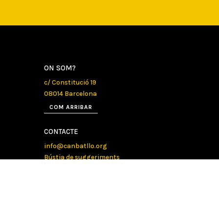
ON SOM?
c/ Constitució 19
08014 Barcelona
COM ARRIBAR
CONTACTE
info@canbatllo.org
Bústia de suggeriments