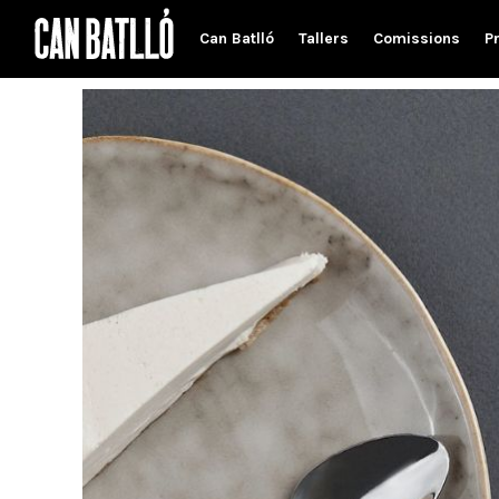
Can Batlló
Tallers
Comissions
P