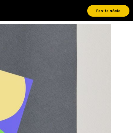
Fes-te sòcia