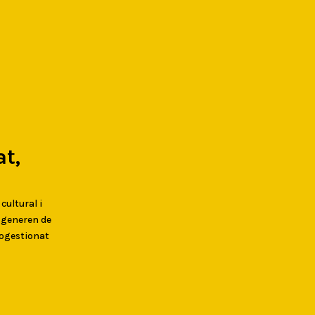
t,
 cultural i
s generen de
togestionat