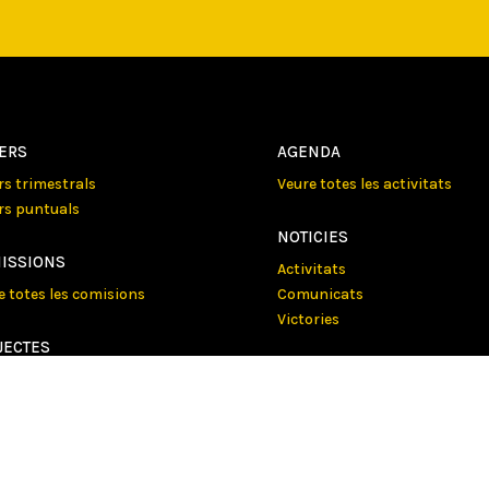
LERS
AGENDA
ers trimestrals
Veure totes les activitats
ers puntuals
NOTICIES
ISSIONS
Activitats
e totes les comisions
Comunicats
Victories
JECTES
e tots els projectes