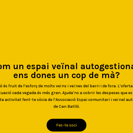
om un espai veïnal autogestiona
ens dones un cop de mà?
 és fruit de l’esforç de molts veïns i veïnes del barri i de fora. L’oferta
uació cada vegada és més gran. Ajuda’ns a cobrir les despeses que e
ta activitat fent-te sòcia de l’Associació Espai comunitari i veïnal au
de Can Batlló.
Fes-te soci