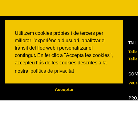
Utilitzem cookies pròpies i de tercers per
millorar l’experiència d’usuari, analitzar el
CAN
BATLLÓ
TAL
trànsit del lloc web i personalitzar el
Qui som
Tall
contingut. En fer clic a "Accepta les cookies",
Espais
Tall
accepteu l’ús de les cookies descrites a la
Historia
nostra
política de privacitat
Transparencia
COM
Veur
Acceptar
PRO
Veur