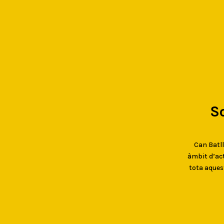
S
Can Batlló
àmbit d’act
tota aques