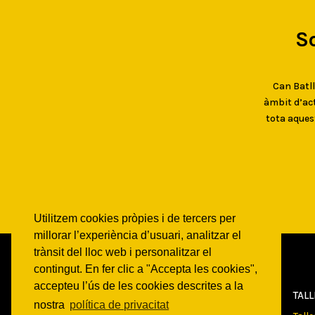
S
Can Batlló
àmbit d’act
tota aques
Utilitzem cookies pròpies i de tercers per
millorar l’experiència d’usuari, analitzar el
trànsit del lloc web i personalitzar el
contingut. En fer clic a "Accepta les cookies",
accepteu l’ús de les cookies descrites a la
CAN
BATLLÓ
TAL
nostra
política de privacitat