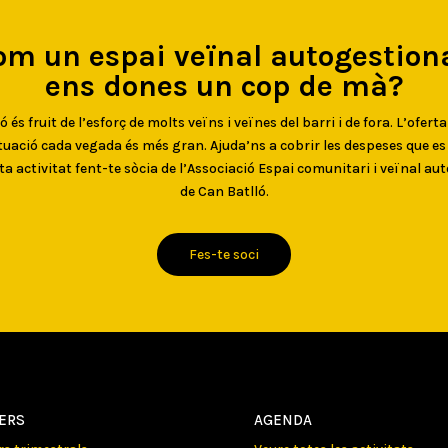
om un espai veïnal autogestiona
ens dones un cop de mà?
 és fruit de l’esforç de molts veïns i veïnes del barri i de fora. L’oferta
uació cada vegada és més gran. Ajuda’ns a cobrir les despeses que e
ta activitat fent-te sòcia de l’Associació Espai comunitari i veïnal au
de Can Batlló.
Fes-te soci
LERS
AGENDA