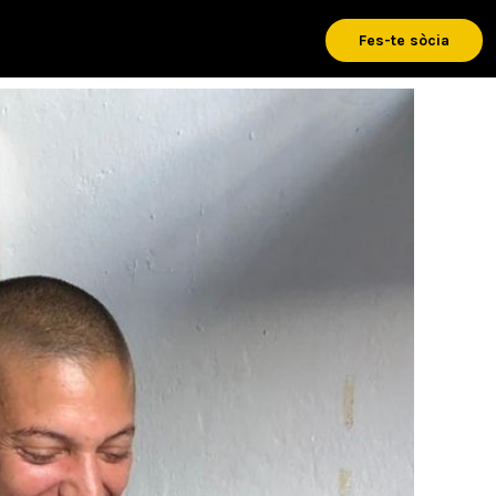
Fes-te sòcia