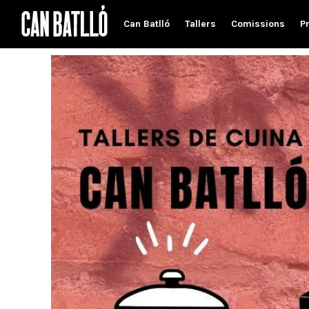
Can Batlló
Tallers
Comissions
P