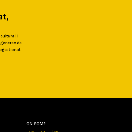
t,
 cultural i
s generen de
togestionat
ON SOM?