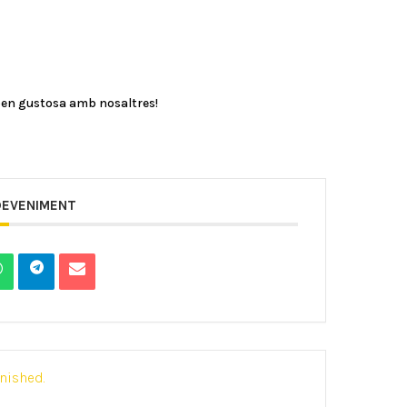
 ben gustosa amb nosaltres!
DEVENIMENT
inished.