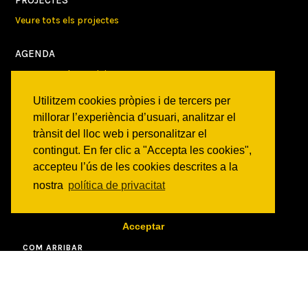
PROJECTES
Veure tots els projectes
AGENDA
Veure totes les activitats
Utilitzem cookies pròpies i de tercers per
NOTICIES
millorar l’experiència d’usuari, analitzar el
Activitats
trànsit del lloc web i personalitzar el
Comunicats
contingut. En fer clic a "Accepta les cookies",
Victories
accepteu l’ús de les cookies descrites a la
nostra
política de privacitat
ON SOM?
c/ Constitució 19
Acceptar
08014 Barcelona
COM ARRIBAR
CONTACTE
info@canbatllo.org