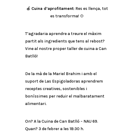
🍎
Cuina d’aprofitament
: Res es llença, tot
es transforma! 🍲
T’agradaria aprendre a treure el màxim
partit als ingredients que tens al rebost?
Vine al nostre proper taller de cuina a Can
Batlló!
De la mà de la Mariel Brahim i amb el
suport de Las Espigoladoras aprendrem
receptes creatives, sostenibles i
boníssimes per reduir el malbaratament
alimentari.
On? A la Cuina de Can Batlló – NAU 69.
Quan? 3 de febrer a les 18:30 h.