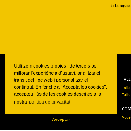
tota aques
Utilitzem cookies pròpies i de tercers per
millorar l’experiència d’usuari, analitzar el
CAN
BATLLÓ
TAL
trànsit del lloc web i personalitzar el
contingut. En fer clic a "Accepta les cookies",
Qui som
Tall
accepteu l’ús de les cookies descrites a la
Espais
Tall
Historia
nostra
política de privacitat
Transparencia
COM
Veur
Acceptar