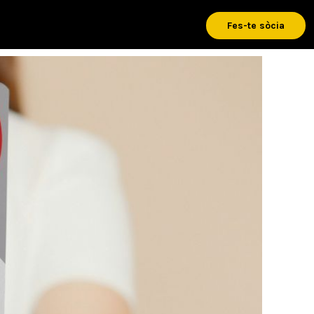
Fes-te sòcia