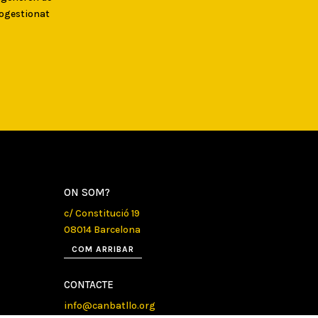
togestionat
ON SOM?
c/ Constitució 19
08014 Barcelona
COM ARRIBAR
CONTACTE
info@canbatllo.org