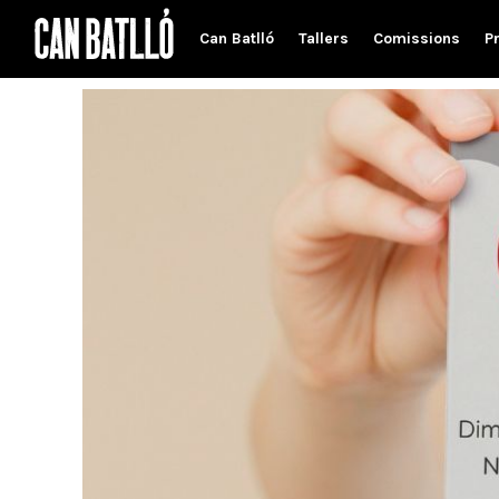
Can Batlló
Tallers
Comissions
P