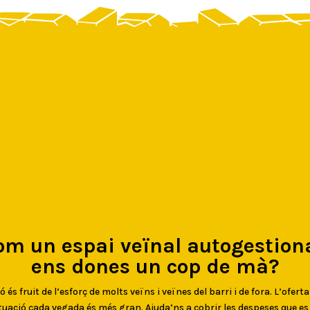
om un espai veïnal autogestiona
ens dones un cop de mà?
 és fruit de l’esforç de molts veïns i veïnes del barri i de fora. L’oferta
uació cada vegada és més gran. Ajuda’ns a cobrir les despeses que e