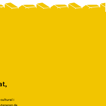
t,
 cultural i
s generen de