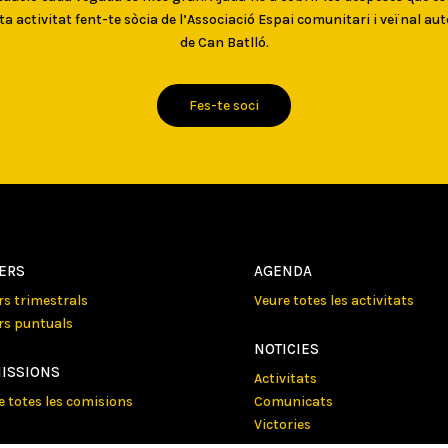
ta activitat fent-te sòcia de l’Associació Espai comunitari i veïnal au
de Can Batlló.
Fes-te soci
LERS
AGENDA
ers trimestrals
Veure totes les activitats
ers puntuals
NOTICIES
ISSIONS
Activitats
e totes les comisions
Comunicats
Victories