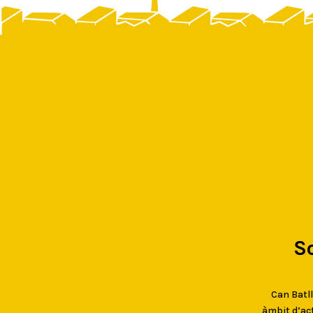
S
Can Batlló
àmbit d’act