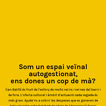
Som un espai veïnal
autogestionat,
ens dones un cop de mà?
Can Batlló és fruit de l’esforç de molts veïns i veïnes del barri i
de fora. L’oferta cultural i àmbit d’actuació cada vegada és
més gran. Ajuda’ns a cobrir les despeses que es generen de
tota aquesta activitat fent-te sòcia de l’Associació Espai