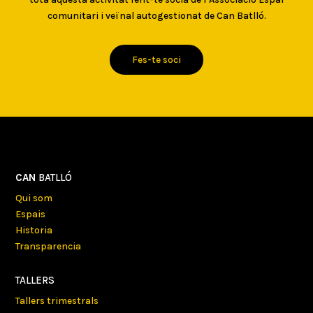
comunitari i veïnal autogestionat de Can Batlló.
Fes-te soci
CAN
BATLLÓ
Qui som
Espais
Historia
Transparencia
TALLERS
Tallers trimestrals