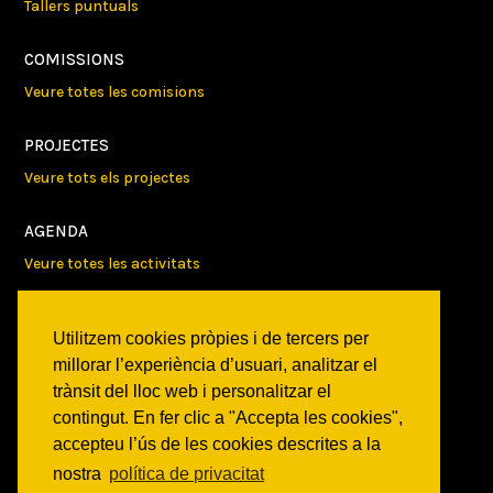
Tallers puntuals
COMISSIONS
Veure totes les comisions
PROJECTES
Veure tots els projectes
AGENDA
Veure totes les activitats
NOTICIES
Utilitzem cookies pròpies i de tercers per
Activitats
millorar l’experiència d’usuari, analitzar el
Comunicats
trànsit del lloc web i personalitzar el
Victories
contingut. En fer clic a "Accepta les cookies",
accepteu l’ús de les cookies descrites a la
ON SOM?
nostra
política de privacitat
c/ Constitució 19