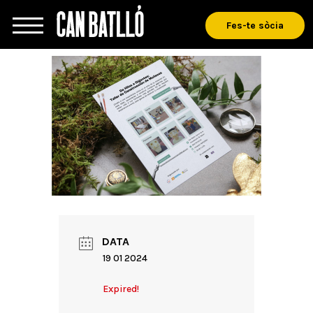
Fes-te sòcia
DATA
19 01 2024
Expired!