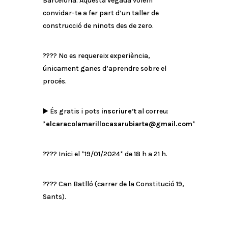
Barcelona. Aquesta vegada volem
convidar-te a fer part d’un taller de
construcció de ninots des de zero.
???? No es requereix experiència,
únicament ganes d’aprendre sobre el
procés.
▶️ És gratis i pots
inscriure’t
al correu:
*
elcaracolamarillocasarubiarte@gmail.com
*
???? Inici el *19/01/2024* de 18 h a 21 h.
???? Can Batlló (carrer de la Constitució 19,
Sants).