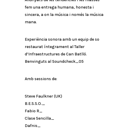
fem una entrega humana, honesta i
sincera, a on la música i només la música
mana.
Experiència sonora amb un equip de so
restaurat íntegrament al Taller
d’Infraestructures de Can Batlló.
Benvinguts al Soundcheck_05
Amb sessions de:
Steve Faulkner (UK)
B.E.S.S.O._
Fabio R_
Clase Sencilla_
Dafnis_