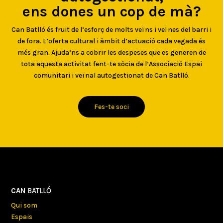
ens dones un cop de mà?
Can Batlló és fruit de l’esforç de molts veïns i veïnes del barri i
de fora. L’oferta cultural i àmbit d’actuació cada vegada és
més gran. Ajuda’ns a cobrir les despeses que es generen de
tota aquesta activitat fent-te sòcia de l’Associació Espai
comunitari i veïnal autogestionat de Can Batlló.
Fes-te soci
CAN
BATLLÓ
Qui som
Espais