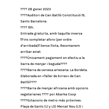
???? 28 gener 2023
????Auditori de Can Batlló Constitució 19,
Sants Barcelona
???? 19h.
Entrada gratuïta, amb taquilla inversa
❗️Fins completar aforo (per ordre
d’arribada)❗️ Sense llista, Recomanem
arribar aviat.
????Únicament pagament en efectiu a la
barra de menjar i beguda????
????Barra de cervesa artesana: La Bordeta.
Elaborada en «Taller de birres» de Can
Batlló????
????Barra de menjar africana amb opcions
vegetarianes ???? por Abarka Coop
????Estacions de metro más pròximes:
Plaça de Sants (L1 y L5) Mercat Nou (L1) i