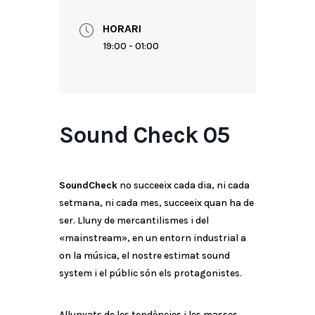
HORARI
19:00 - 01:00
Sound Check 05
SoundCheck
no succeeix cada dia, ni cada
setmana, ni cada mes, succeeix quan ha de
ser. Lluny de mercantilismes i del
«mainstream», en un entorn industrial a
on la música, el nostre estimat sound
system i el públic són els protagonistes.
Allunyats de les tendències i les masses