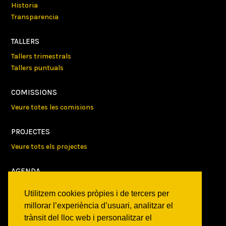
Historia
Transparencia
TALLERS
Tallers trimestrals
Tallers puntuals
COMISSIONS
Veure totes les comisions
PROJECTES
Veure tots els projectes
AGENDA
Veure totes les activitats
Utilitzem cookies pròpies i de tercers per
millorar l’experiència d’usuari, analitzar el
NOTICIES
trànsit del lloc web i personalitzar el
Activitats