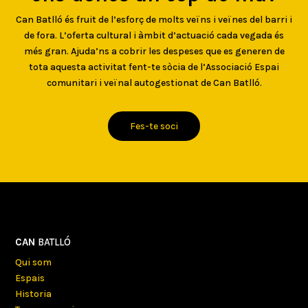
Can Batlló és fruit de l’esforç de molts veïns i veïnes del barri i
de fora. L’oferta cultural i àmbit d’actuació cada vegada és
més gran. Ajuda’ns a cobrir les despeses que es generen de
tota aquesta activitat fent-te sòcia de l’Associació Espai
comunitari i veïnal autogestionat de Can Batlló.
Fes-te soci
CAN
BATLLÓ
Qui som
Espais
Historia