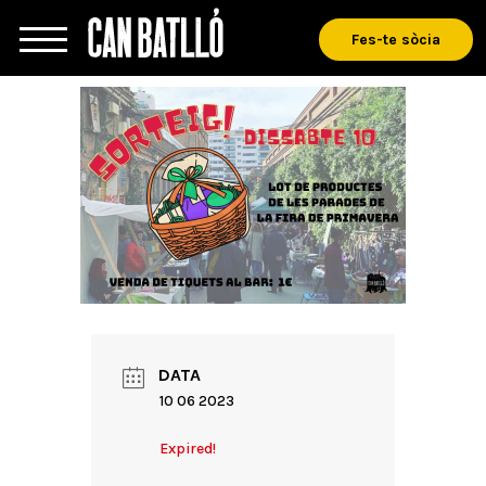
Fes-te sòcia
DATA
10 06 2023
Expired!