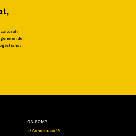
t,
 cultural i
s generen de
togestionat
ON SOM?
c/ Constitució 19