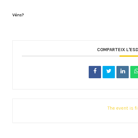
Véns?
COMPARTEIX L'ES
The event is f