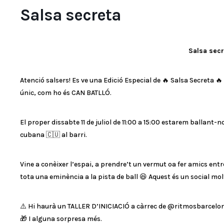
Salsa secreta
Salsa sec
Atenció salsers! Es ve una Edició Especial de 🔥 Salsa Secreta 
únic, com ho és CAN BATLLÓ.
El proper dissabte 11 de juliol de 11:00 a 15:00 estarem ballant-no
cubana 🇨🇺 al barri.
Vine a conèixer l’espai, a prendre’t un vermut oa fer amics entre
tota una eminència a la pista de ball 😆 Aquest és un social mo
⚠️ Hi haurà un TALLER D’INICIACIÓ a càrrec de @ritmosbarcelo
🎁 I alguna sorpresa més.