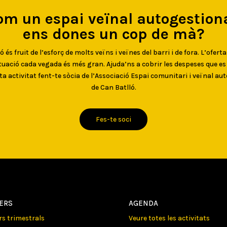
om un espai veïnal autogestiona
ens dones un cop de mà?
 és fruit de l’esforç de molts veïns i veïnes del barri i de fora. L’oferta
uació cada vegada és més gran. Ajuda’ns a cobrir les despeses que e
ta activitat fent-te sòcia de l’Associació Espai comunitari i veïnal au
de Can Batlló.
Fes-te soci
LERS
AGENDA
ers trimestrals
Veure totes les activitats