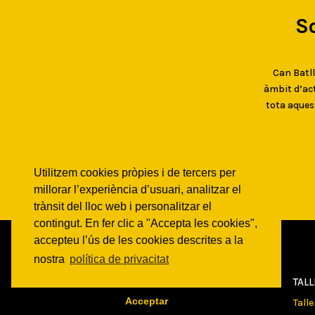
S
Can Batlló
àmbit d’act
tota aques
Utilitzem cookies pròpies i de tercers per
millorar l’experiència d’usuari, analitzar el
trànsit del lloc web i personalitzar el
contingut. En fer clic a "Accepta les cookies",
accepteu l’ús de les cookies descrites a la
nostra
política de privacitat
CAN
BATLLÓ
TAL
Acceptar
Qui som
Tall