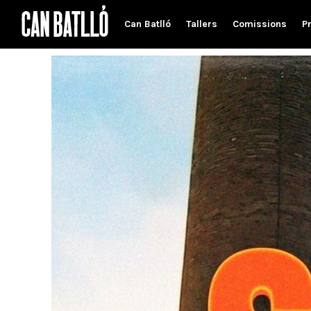
Can Batlló
Tallers
Comissions
P