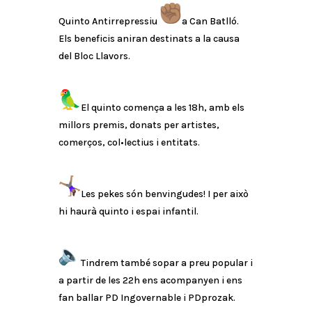
Quinto Antirrepressiu
a Can Batlló.
Els beneficis aniran destinats a la causa
del Bloc Llavors.
El quinto comença a les 18h, amb els
millors premis, donats per artistes,
comerços, col•lectius i entitats.
Les pekes són benvingudes! I per això
hi haurà quinto i espai infantil.
Tindrem també sopar a preu popular i
a partir de les 22h ens acompanyen i ens
fan ballar PD Ingovernable i PDprozak.