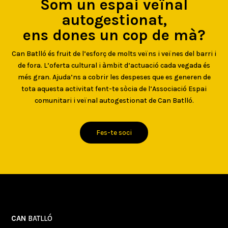
Som un espai veïnal
autogestionat,
ens dones un cop de mà?
Can Batlló és fruit de l’esforç de molts veïns i veïnes del barri i
de fora. L’oferta cultural i àmbit d’actuació cada vegada és
més gran. Ajuda’ns a cobrir les despeses que es generen de
tota aquesta activitat fent-te sòcia de l’Associació Espai
comunitari i veïnal autogestionat de Can Batlló.
Fes-te soci
CAN
BATLLÓ