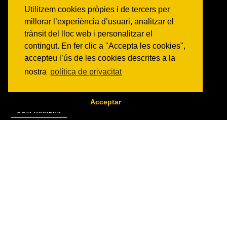
NOTICIES
Utilitzem cookies pròpies i de tercers per
millorar l’experiència d’usuari, analitzar el
Activitats
trànsit del lloc web i personalitzar el
Comunicats
contingut. En fer clic a "Accepta les cookies",
Victories
accepteu l’ús de les cookies descrites a la
ON SOM?
nostra
política de privacitat
c/ Constitució 19
08014 Barcelona
Acceptar
COM ARRIBAR
CONTACTE
info@canbatllo.org
Bústia de suggeriments