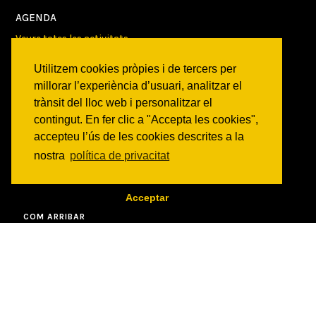
AGENDA
Veure totes les activitats
Utilitzem cookies pròpies i de tercers per
NOTICIES
millorar l’experiència d’usuari, analitzar el
Activitats
trànsit del lloc web i personalitzar el
Comunicats
contingut. En fer clic a "Accepta les cookies",
Victories
accepteu l’ús de les cookies descrites a la
nostra
política de privacitat
ON SOM?
c/ Constitució 19
08014 Barcelona
Acceptar
COM ARRIBAR
CONTACTE
info@canbatllo.org
Bústia de suggeriments