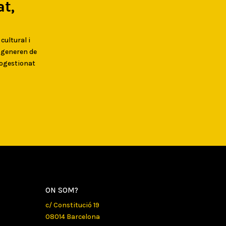
t,
 cultural i
s generen de
togestionat
ON SOM?
c/ Constitució 19
08014 Barcelona