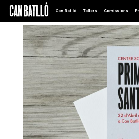
Can Batlló
Tallers
Comissions
P