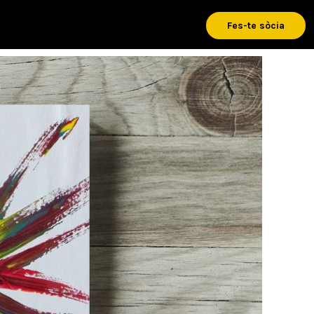
Fes-te sòcia