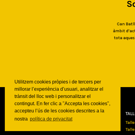
S
Can Batlló
àmbit d’act
tota aques
Utilitzem cookies pròpies i de tercers per
millorar l’experiència d’usuari, analitzar el
trànsit del lloc web i personalitzar el
contingut. En fer clic a "Accepta les cookies",
accepteu l’ús de les cookies descrites a la
CAN
BATLLÓ
TAL
nostra
política de privacitat
Qui som
Tall
Espais
Tall