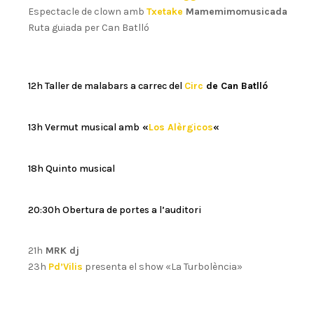
Espectacle de clown amb
Txetake
Mamemimomusicada
Ruta guiada per Can Batlló
12h Taller de malabars a carrec del
Circ
de Can Batlló
13h Vermut musical amb
«
Los Alèrgicos
«
18h Quinto musical
20:30h Obertura de portes a l’auditori
21h
MRK dj
23h
Pd’Vilis
presenta el show «La Turbolència»