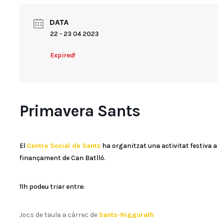
DATA
22 - 23 04 2023
Expired!
Primavera Sants
El
Centre Social de Sants
ha organitzat una activitat festiva a 
finançament de Can Batlló.
11h podeu triar entre:
Jocs de taula a càrrec de
Sants-Niggurath