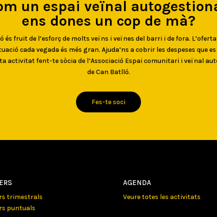
om un espai veïnal autogestiona
ens dones un cop de mà?
 és fruit de l’esforç de molts veïns i veïnes del barri i de fora. L’oferta
uació cada vegada és més gran. Ajuda’ns a cobrir les despeses que e
ta activitat fent-te sòcia de l’Associació Espai comunitari i veïnal au
de Can Batlló.
Fes-te soci
LERS
AGENDA
ers trimestrals
Veure totes les activitats
ers puntuals