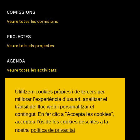
COMISSIONS
Veure totes les comisions
PROJECTES
Veure tots els projectes
AGENDA
Veure totes les activitats
NOTICIES
Utilitzem cookies pròpies i de tercers per
Activitats
millorar l’experiència d’usuari, analitzar el
Comunicats
trànsit del lloc web i personalitzar el
Victories
contingut. En fer clic a "Accepta les cookies",
accepteu l’ús de les cookies descrites a la
ON SOM?
nostra
política de privacitat
c/ Constitució 19