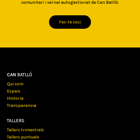
comunitari i veïnal autogestionat de Can Batlló.
Fes-te soci
CAN
BATLLÓ
Qui som
Espais
Historia
Transparencia
TALLERS
Tallers trimestrals
Tallers puntuals