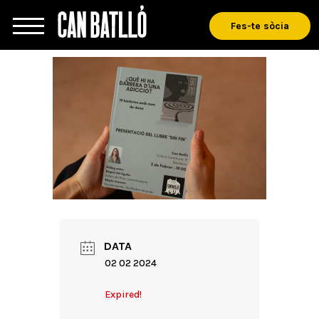
Fes-te sòcia
DATA
02 02 2024
Expired!