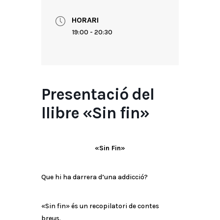
HORARI
19:00 - 20:30
Presentació del
llibre «Sin fin»
«Sin Fin»
Que hi ha darrera d’una addicció?
«Sin fin» és un recopilatori de contes
breus.