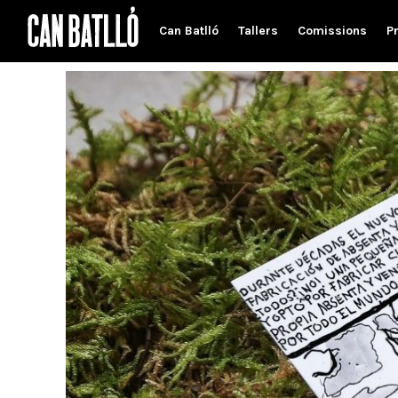
Can Batlló
Tallers
Comissions
P