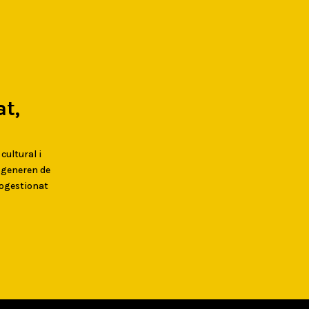
t,
 cultural i
s generen de
togestionat