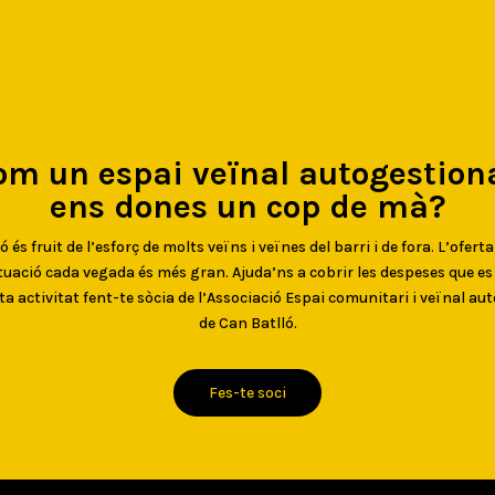
om un espai veïnal autogestiona
ens dones un cop de mà?
 és fruit de l’esforç de molts veïns i veïnes del barri i de fora. L’oferta
uació cada vegada és més gran. Ajuda’ns a cobrir les despeses que e
ta activitat fent-te sòcia de l’Associació Espai comunitari i veïnal au
de Can Batlló.
Fes-te soci