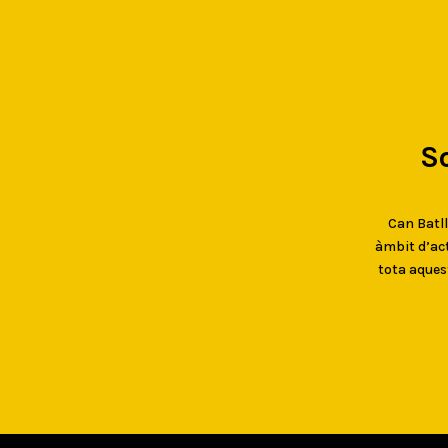
S
Can Batlló
àmbit d’act
tota aques