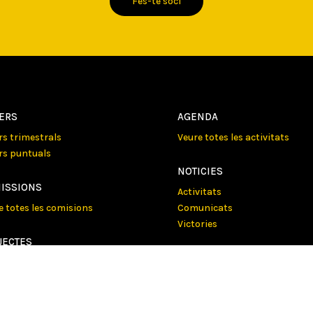
Fes-te soci
LERS
AGENDA
ers trimestrals
Veure totes les activitats
ers puntuals
NOTICIES
ISSIONS
Activitats
e totes les comisions
Comunicats
Victories
JECTES
e tots els projectes