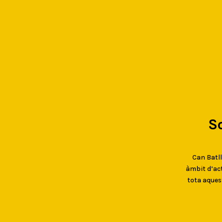
S
Can Batlló
àmbit d’act
tota aques