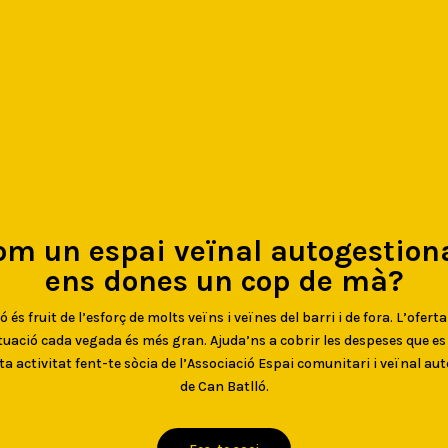
om un espai veïnal autogestiona
ens dones un cop de mà?
 és fruit de l’esforç de molts veïns i veïnes del barri i de fora. L’oferta
uació cada vegada és més gran. Ajuda’ns a cobrir les despeses que e
ta activitat fent-te sòcia de l’Associació Espai comunitari i veïnal au
de Can Batlló.