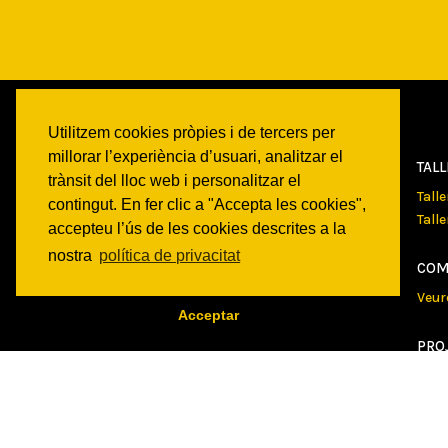
Utilitzem cookies pròpies i de tercers per
millorar l’experiència d’usuari, analitzar el
CAN
BATLLÓ
TAL
trànsit del lloc web i personalitzar el
Qui som
Tall
contingut. En fer clic a "Accepta les cookies",
Espais
Tall
accepteu l’ús de les cookies descrites a la
Historia
nostra
política de privacitat
Transparencia
COM
Veur
Acceptar
PRO
Veur