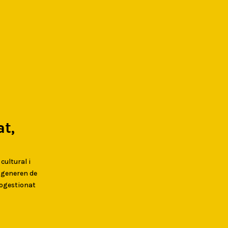
t,
 cultural i
s generen de
togestionat