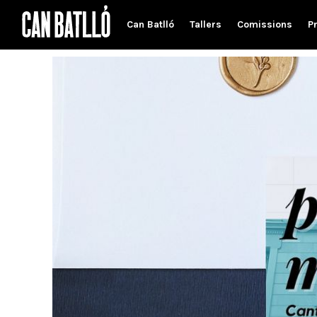
Can Batlló
Tallers
Comissions
P