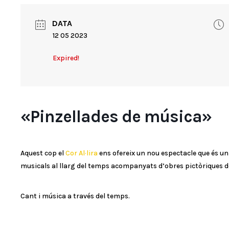
DATA
12 05 2023
Expired!
«Pinzellades de música»
Aquest cop el
Cor Al·lira
ens ofereix un nou espectacle que és un 
musicals al llarg del temps acompanyats d’obres pictòriques de
Cant i música a través del temps.