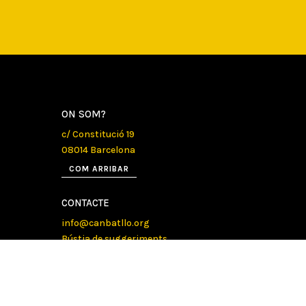
ON SOM?
c/ Constitució 19
08014 Barcelona
COM ARRIBAR
CONTACTE
info@canbatllo.org
Bústia de suggeriments