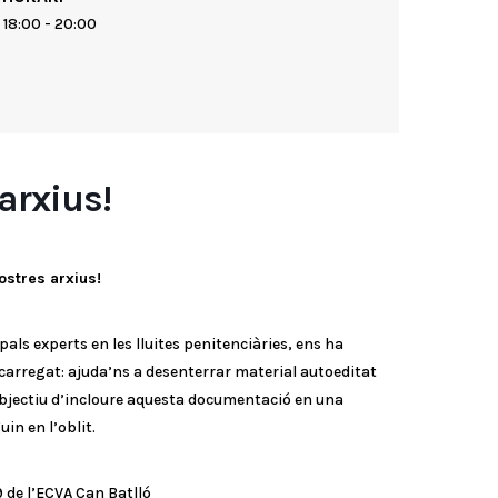
18:00 - 20:00
arxius!
ostres arxius!
als experts en les lluites penitenciàries, ens ha
carregat: ajuda’ns a desenterrar material autoeditat
objectiu d’incloure aquesta documentació en una
uin en l’oblit.
9 de l’ECVA Can Batlló