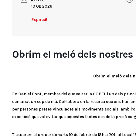
10 02 2026
Expired!
Obrim el meló dels nostres 
Obrim el meló dels n
En Daniel Pont, membre del que va ser la COPEL i un dels princip
demanat un cop de mà. Col·labora en la recerca que ens han en
per persones preses vinculades als moviments socials, amb l’
exposició que vol evitar que aquestes lluites des de la presó caig
T’esperem el proper dimarts 10 de febrer de 18h a 20h al Local 1