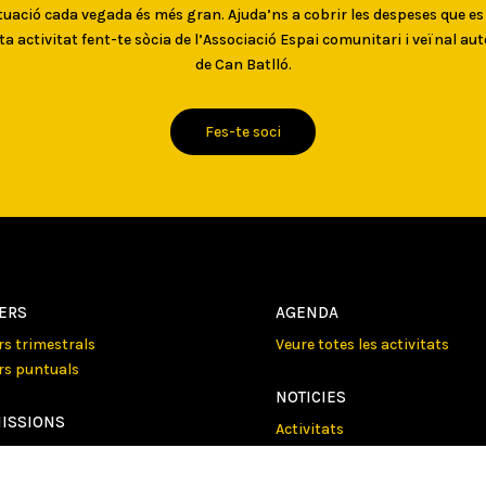
uació cada vegada és més gran. Ajuda’ns a cobrir les despeses que e
ta activitat fent-te sòcia de l’Associació Espai comunitari i veïnal au
de Can Batlló.
Fes-te soci
LERS
AGENDA
ers trimestrals
Veure totes les activitats
ers puntuals
NOTICIES
ISSIONS
Activitats
e totes les comisions
Comunicats
Victories