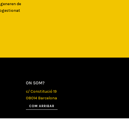
s generen de
togestionat
ON SOM?
c/ Constitució 19
08014 Barcelona
COM ARRIBAR
CONTACTE
info@canbatllo.org