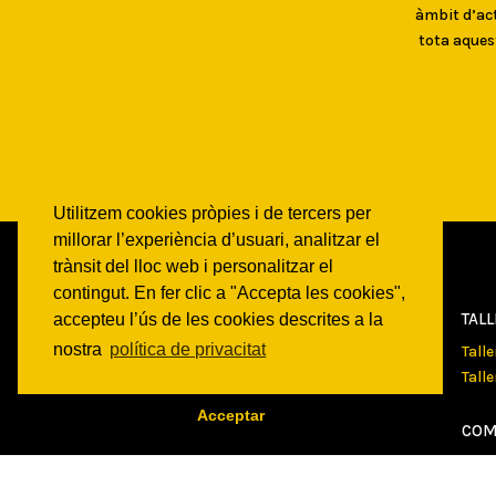
àmbit d’act
tota aques
Utilitzem cookies pròpies i de tercers per
millorar l’experiència d’usuari, analitzar el
trànsit del lloc web i personalitzar el
contingut. En fer clic a "Accepta les cookies",
CAN
BATLLÓ
TAL
accepteu l’ús de les cookies descrites a la
nostra
política de privacitat
Qui som
Tall
Espais
Tall
Historia
Acceptar
Transparencia
COM
Veur