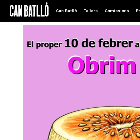
Can Batlló
Tallers
Comissions
P