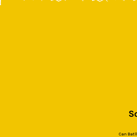
S
Can Batlló