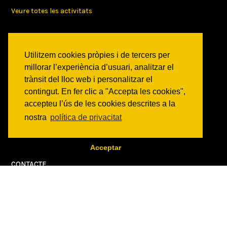
Veure totes les activitats
NOTICIES
Activitats
Utilitzem cookies pròpies i de tercers per
Comunicats
millorar l’experiència d’usuari, analitzar el
Victories
trànsit del lloc web i personalitzar el
contingut. En fer clic a "Accepta les cookies",
ON SOM?
accepteu l’ús de les cookies descrites a la
c/ Constitució 19
nostra
política de privacitat
08014 Barcelona
COM ARRIBAR
Acceptar
CONTACTE
info@canbatllo.org
Bústia de suggeriments