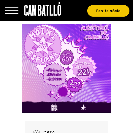
Fes-te sòcia
DATA