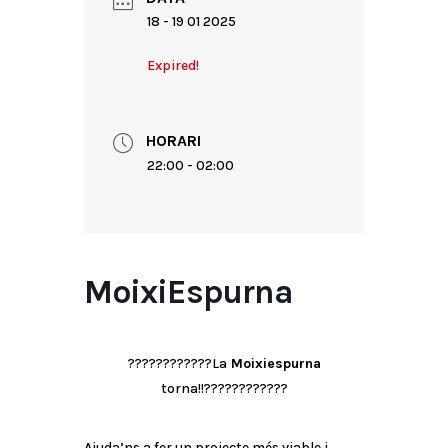
18 - 19 01 2025
Expired!
HORARI
22:00 - 02:00
MoixiEspurna
????????????La
Moixiespurna
torna!!????????????
Ajuda’ns a fer un projecte més viable i